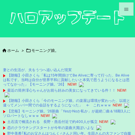


メニュ

サイド

ホーム
>

モーニング娘。

前へ

妻との生活が、夫をうつへ追い込んだ現実
次へ
【朗報】小田さくら「私は15年間掛けてBe Aliveに寄って行った、Be Alive
は私です。当時は自分が世界平和に貢献したいと本気で思うようになるとは思

ってなかった」【モーニング娘。'26】
NEW!
検索
最近の筒井澪心ちゃんがお前ら好みの美女になってきている件！！
NEW!
【朗報】小田さくら「今のモーニング娘。の楽屋は環境が変わった、以前と
違ってメンバー間での会話をするようになった」 ← これｗｗｗ
NEW!
【悲報】モーニング娘。’26新曲「YesかNoか私か」が超絶〇曲＆18期3人に
ソロパートなしｗｗｗ
NEW!
土石流で橋流される 長野・燕岳付近で約400人が孤立
NEW!
恋のクラウチングスタートが今年の楽曲大賞ぽいよな
野中美希｢私のお父さんはつんく♂さんと同い年。生田さんの大ファンで自腹