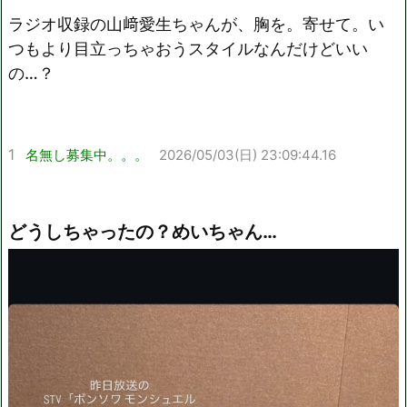
ラジオ収録の山﨑愛生ちゃんが、胸を。寄せて。い
Mute
つもより目立っちゃおうスタイルなんだけどいい
の…？
1
名無し募集中。。。
2026/05/03(日) 23:09:44.16
どうしちゃったの？めいちゃん…