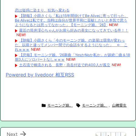
恋は疑惑に染まり、狂気へ変わる
【朗報】小田さくら「私は15年間掛けてBe Aliveに寄って行った、
Be Aliveは私です。当時は自分が世界平和に貢献したいと本気で思う
ようになるとは思ってなかった」【モーニング娘。'26】
NEW!
最近の筒井澪心ちゃんがお前ら好みの美女になってきている件！！
NEW!
【朗報】小田さくら「今のモーニング娘。の楽屋は環境が変わっ
た、以前と違ってメンバー間での会話をするようになった」 ← こ
れｗｗｗ
NEW!
【悲報】モーニング娘。’26新曲「YesかNoか私か」が超絶〇曲＆18
期3人にソロパートなしｗｗｗ
NEW!
土石流で橋流される 長野・燕岳付近で約400人が孤立
NEW!
Powered by livedoor 相互RSS

モーニング娘。

モーニング娘。
,
山﨑愛生

Next