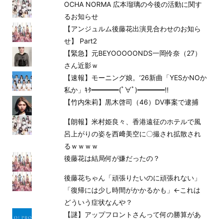
OCHA NORMA 広本瑠璃の今後の活動に関す
るお知らせ
【アンジュルム後藤花出演見合わせのお知ら
せ】 Part2
【緊急】元BEYOOOOONDS一岡伶奈（27）
さん近影ｗ
【速報】モーニング娘。’26新曲「YESかNOか
私か」ｷﾀ━━━━(ﾟ∀ﾟ)━━━━!!
【竹内朱莉】黒木啓司（46）DV事案で逮捕
【朗報】米村姫良々、香港遠征のホテルで風
呂上がりの姿を西﨑美空に〇撮され拡散され
るｗｗｗｗ
後藤花は結局何が嫌だったの？
後藤花ちゃん「頑張りたいのに頑張れない」
「復帰には少し時間がかかるかも」←これは
どういう症状なんや？
【謎】アップフロントさんって何の勝算があ