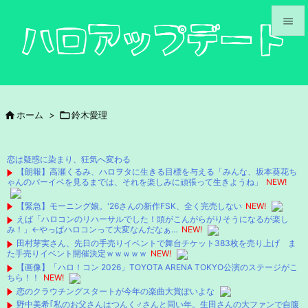


メニュ

サイド

ホーム
>

鈴木愛理

前へ

恋は疑惑に染まり、狂気へ変わる
次へ
【朗報】高瀬くるみ、ハロヲタに生きる目標を与える「みんな、坂本葵花ち
ゃんのバーイベを見るまでは、それを楽しみに頑張って生きようね」
NEW!

検索
【緊急】モーニング娘。'26さんの新作FSK、全く完売しない
NEW!
えば「ハロコンのリハーサルでした！頭がこんがらがりそうになるが楽し
み！」←やっぱハロコンって大変なんだなぁ…
NEW!
田村芽実さん、先日の手売りイベントで舞台チケット383枚を売り上げ ま
た手売りイベント開催決定ｗｗｗｗｗ
NEW!
【画像】「ハロ！コン 2026」TOYOTA ARENA TOKYO公演のステージがこ
ちら！！
NEW!
恋のクラウチングスタートが今年の楽曲大賞ぽいよな
野中美希｢私のお父さんはつんく♂さんと同い年。生田さんの大ファンで自腹