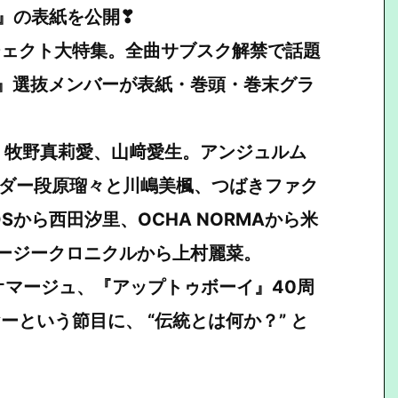
61』の表紙を公開❣
ジェクト大特集。全曲サブスク解禁で話題
』選抜メンバーが表紙・巻頭・巻末グラ
、牧野真莉愛、山﨑愛生。アンジュルム
はリーダー段原瑠々と川嶋美楓、つばきファク
Sから西田汐里、OCHA NORMAから米
ージークロニクルから上村麗菜。
オマージュ、『アップトゥボーイ』40周
ーという節目に、 “伝統とは何か？” と