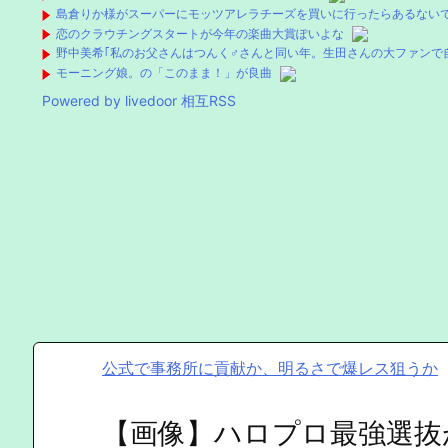
島倉りか様がスーパーにモッツアレラチーズを買いに行ったらあるない
恋のクラウチングスタートが今年の楽曲大賞ぽいよな
野中美希｢私のお父さんはつんく♂さんと同い年。生田さんの大ファンで
モーニング娘。の「このまま！」が良曲
Powered by livedoor 相互RSS
公式で事務所に貢献か、明るさで爆レス狙うか
【画像】ハロプロ最強選抜