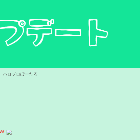
ハロプロぽーたる
W!