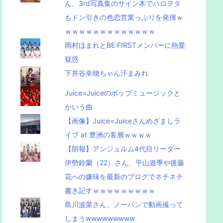
ん、3rd写真集のサイン本でハロヲタ
もドン引きの色恋営業っぷりを発揮ｗ
ｗｗｗｗｗｗｗｗｗｗｗｗｗ
岡村ほまれとBE:FIRSTメンバーに熱愛
疑惑
下井谷幸穂ちゃん汗まみれ
Juice=Juiceのポップミュージックと
かいう曲
【画像】Juice=Juiceさんめざましラ
イブ at 豊洲の客層ｗｗｗｗ
【朗報】アンジュルム4代目リーダー
伊勢鈴蘭（22）さん、平山遊季や後藤
花への嫌味を最新のブログでネチネチ
書き記すｗｗｗｗｗｗｗｗｗ
島川波菜さん、ノーパンで動画撮って
しまうwwwwwwwww