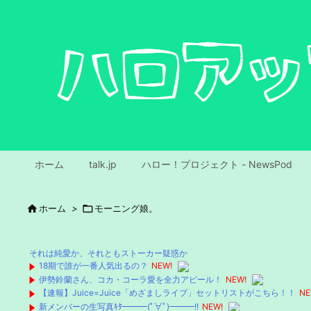
ホーム
talk.jp
ハロー！プロジェクト - NewsPod

ホーム
>

モーニング娘。
それは純愛か、それともストーカー疑惑か
18期で誰が一番人気出るの？
NEW!
伊勢鈴蘭さん、コカ・コーラ愛を全力アピール！
NEW!
【速報】Juice=Juice「めざましライブ」セットリストがこちら！！
NE
新メンバーの生写真ｷﾀ━━━(ﾟ∀ﾟ)━━━!!
NEW!