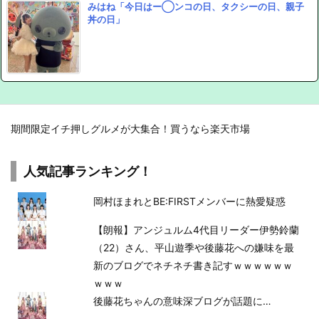
みはね「今日はー◯ンコの日、タクシーの日、親子
丼の日」
期間限定イチ押しグルメが大集合！買うなら楽天市場
人気記事ランキング！
岡村ほまれとBE:FIRSTメンバーに熱愛疑惑
【朗報】アンジュルム4代目リーダー伊勢鈴蘭
（22）さん、平山遊季や後藤花への嫌味を最
新のブログでネチネチ書き記すｗｗｗｗｗｗ
ｗｗｗ
後藤花ちゃんの意味深ブログが話題に…