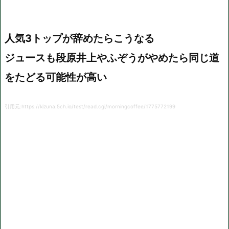
人気3トップが辞めたらこうなる
ジュースも段原井上やふぞうがやめたら同じ道
をたどる可能性が高い
引用元:https://kizuna.5ch.io/test/read.cgi/morningcoffee/1775772199