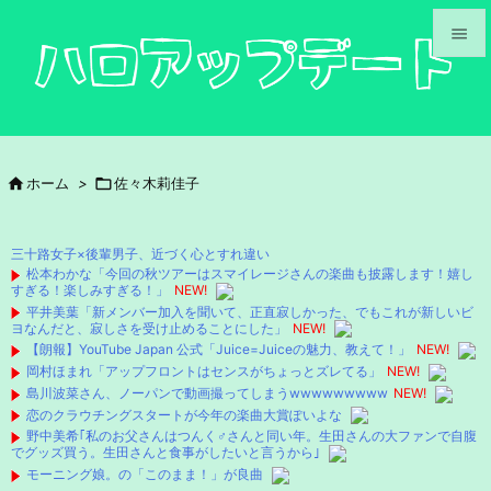


メニュ

サイド

ホーム
>

佐々木莉佳子

前へ

三十路女子×後輩男子、近づく心とすれ違い
次へ
松本わかな「今回の秋ツアーはスマイレージさんの楽曲も披露します！嬉し
すぎる！楽しみすぎる！」
NEW!

平井美葉「新メンバー加入を聞いて、正直寂しかった、でもこれが新しいビ
検索
ヨなんだと、寂しさを受け止めることにした」
NEW!
【朗報】YouTube Japan 公式「Juice=Juiceの魅力、教えて！」
NEW!
岡村ほまれ「アップフロントはセンスがちょっとズレてる」
NEW!
島川波菜さん、ノーパンで動画撮ってしまうwwwwwwwww
NEW!
恋のクラウチングスタートが今年の楽曲大賞ぽいよな
野中美希｢私のお父さんはつんく♂さんと同い年。生田さんの大ファンで自腹
でグッズ買う。生田さんと食事がしたいと言うから｣
モーニング娘。の「このまま！」が良曲