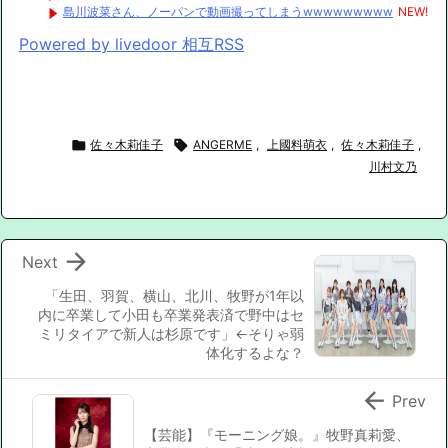
島川波菜さん、ノーパンで動画撮ってしまうwwwwwwwww
NEW!
Powered by livedoor 相互RSS

佐々木莉佳子

ANGERME
,
上國料萌衣
,
佐々木莉佳子
,
川村文乃

Next
「生田、羽賀、横山、北川、牧野が1年以
内に卒業して小田も卒業発表済で野中はセ
ミリタイアで新人は杉原です」←そりゃ弱
体化するよな？

Prev
【芸能】『モーニング娘。』牧野真莉愛、