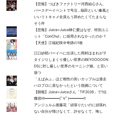
【悲報】つばきファクトリー河西結心さん、
バースデーイベントで号泣…福田といい豫風と
いいリトキャメ全員もう辞めたくてたまらな
そう件
【悲報】Juice=Juice林仁愛はなぜ、特別ユニ
ット「ConChu!」に採用されなかったのか？
【天使】江端妃咲＠奇跡の1枚
江口紗耶バーイベに出演した岡村ほまれがヲ
タイジりしまくり優しい世界のBEYOOOOON
DSに対し厳しい世界のモーニング娘。と言い
放つ
「えばみふ」ほど相性の良いカップルは過去
ハロプロに居なかったという指摘について
【朗報】Juice=Juiceさん「TIF2026」で1位
獲得ｷﾀ━━━━(ﾟ∀ﾟ)━━━━!!
アンジュルム後藤花「頑張りたいのに頑張れ
ない自分が情けなくて、許せなくて、悔し