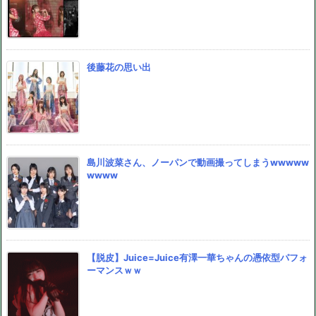
後藤花の思い出
島川波菜さん、ノーパンで動画撮ってしまうwwwww
wwww
【脱皮】Juice=Juice有澤一華ちゃんの憑依型パフォ
ーマンスｗｗ