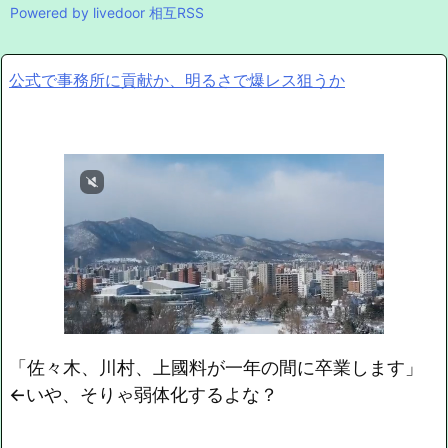
Powered by livedoor 相互RSS
公式で事務所に貢献か、明るさで爆レス狙うか
「佐々木、川村、上國料が一年の間に卒業します」
←いや、そりゃ弱体化するよな？