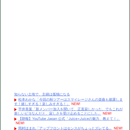
知らない土地で、主婦は孤独になる
松本わかな「今回の秋ツアーはスマイレージさんの楽曲も披露しま
す！嬉しすぎる！楽しみすぎる！」
NEW!
平井美葉「新メンバー加入を聞いて、正直寂しかった、でもこれが
新しいビヨなんだと、寂しさを受け止めることにした」
NEW!
【朗報】YouTube Japan 公式「Juice=Juiceの魅力、教えて！」
NEW!
岡村ほまれ「アップフロントはセンスがちょっとズレてる」
NEW!