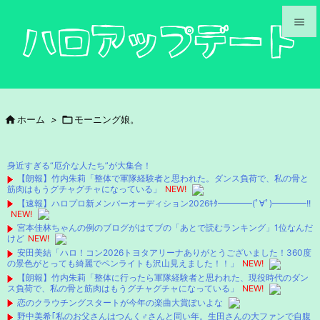


メニュ

サイド

ホーム
>

モーニング娘。

前へ

身近すぎる“厄介な人たち”が大集合！
次へ
【朗報】竹内朱莉「整体で軍隊経験者と思われた。ダンス負荷で、私の骨と
筋肉はもうグチャグチャになっている」
NEW!

【速報】ハロプロ新メンバーオーディション2026ｷﾀ━━━━(ﾟ∀ﾟ)━━━━!!
検索
NEW!
宮本佳林ちゃんの例のブログがはてブの「あとで読むランキング」1位なんだ
けど
NEW!
安田美結「ハロ！コン2026トヨタアリーナありがとうございました！360度
の景色がとっても綺麗でペンライトも沢山見えました！！」
NEW!
【朗報】竹内朱莉「整体に行ったら軍隊経験者と思われた、現役時代のダン
ス負荷で、私の骨と筋肉はもうグチャグチャになっている」
NEW!
恋のクラウチングスタートが今年の楽曲大賞ぽいよな
野中美希｢私のお父さんはつんく♂さんと同い年。生田さんの大ファンで自腹