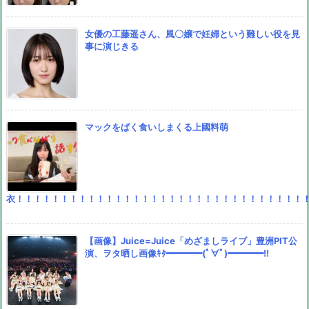
女優の工藤遥さん、風〇嬢で妊婦という難しい役を見
事に演じきる
マックをばく食いしまくる上國料萌
衣！！！！！！！！！！！！！！！！！！！！！！！！！！！！！！！！
【画像】Juice=Juice「めざましライブ」豊洲PIT公
演、ヲタ晒し画像ｷﾀ━━━━(ﾟ∀ﾟ)━━━━!!