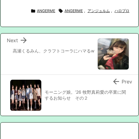

ANGERME

ANGERME
,
アンジュルム
,
ハロプロ

Next
高瀬くるみん、クラフトコーラにハマるw

Prev
モーニング娘。’26 牧野真莉愛の卒業に関
するお知らせ その２