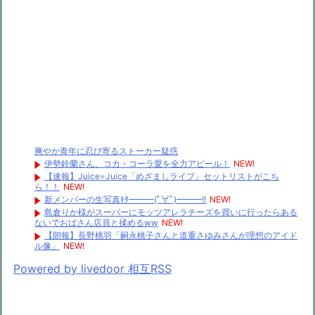
爽やか青年に忍び寄るストーカー疑惑
伊勢鈴蘭さん、コカ・コーラ愛を全力アピール！
NEW!
【速報】Juice=Juice「めざましライブ」セットリストがこち
ら！！
NEW!
新メンバーの生写真ｷﾀ━━━(ﾟ∀ﾟ)━━━!!
NEW!
島倉りか様がスーパーにモッツアレラチーズを買いに行ったらある
ないでおばさん店員と揉めるww
NEW!
【朗報】長野桃羽「嗣永桃子さんと道重さゆみさんが理想のアイド
ル像」
NEW!
Powered by livedoor 相互RSS