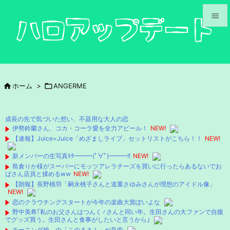


メニュ

サイド

ホーム
>

ANGERME

前へ

成長の先で気づいた想い、不器用な大人の恋
次へ
伊勢鈴蘭さん、コカ・コーラ愛を全力アピール！
NEW!
【速報】Juice=Juice「めざましライブ」セットリストがこちら！！
NEW!

検索
新メンバーの生写真ｷﾀ━━━(ﾟ∀ﾟ)━━━!!
NEW!
島倉りか様がスーパーにモッツアレラチーズを買いに行ったらあるないでお
ばさん店員と揉めるww
NEW!
【朗報】長野桃羽「嗣永桃子さんと道重さゆみさんが理想のアイドル像」
NEW!
恋のクラウチングスタートが今年の楽曲大賞ぽいよな
野中美希｢私のお父さんはつんく♂さんと同い年。生田さんの大ファンで自腹
でグッズ買う。生田さんと食事がしたいと言うから｣
モーニング娘。の「このまま！」が良曲