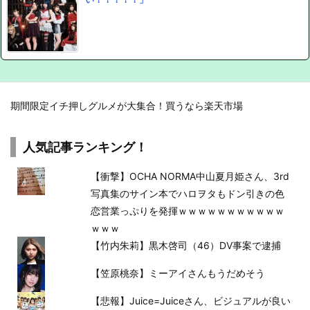
期間限定イチ押しグルメが大集合！買うなら楽天市場
人気記事ランキング！
【衝撃】OCHA NORMA中山夏月姫さん、3rd
写真集のサイン本でハロヲタもドン引きの色
恋営業っぷりを発揮ｗｗｗｗｗｗｗｗｗｗｗ
ｗｗｗ
【竹内朱莉】黒木啓司（46）DV事案で逮捕
【笠原桃奈】ミーアイさんもうだめそう
【悲報】Juice=Juiceさん、ビジュアルが良い