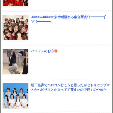
Juice=Juiceの多幸感溢れる集合写真ｷﾀ━━━━(ﾟ
∀ﾟ)━━━━!!
ハロメンのお〇
明日当券でハロコン行こうと思ったがセトリにラブマ
とかハピサマとか入ってて萎えたので行くのやめた