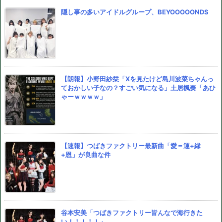
隠し事の多いアイドルグループ、BEYOOOOONDS
【朗報】小野田紗栞「Xを見たけど島川波菜ちゃんっ
ておかしい子なの？すごい気になる」土居楓奏「あひ
ゃーｗｗｗｗ」
【速報】つばきファクトリー最新曲「愛＝運+縁
+恩」が良曲な件
谷本安美「つばきファクトリー皆んなで海行きた
い！！！！！」