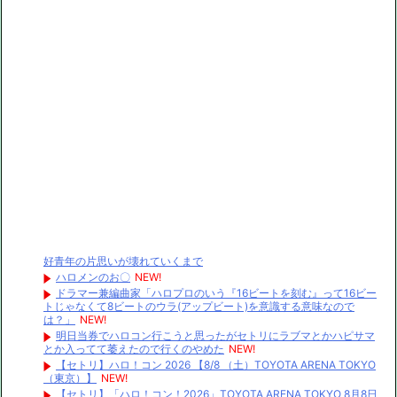
好青年の片思いが壊れていくまで
ハロメンのお〇
NEW!
ドラマー兼編曲家「ハロプロのいう『16ビートを刻む』って16ビー
トじゃなくて8ビートのウラ(アップビート)を意識する意味なので
は？」
NEW!
明日当券でハロコン行こうと思ったがセトリにラブマとかハピサマ
とか入ってて萎えたので行くのやめた
NEW!
【セトリ】ハロ！コン 2026 【8/8 （土）TOYOTA ARENA TOKYO
（東京）】
NEW!
【セトリ】「ハロ！コン！2026」TOYOTA ARENA TOKYO 8月8日