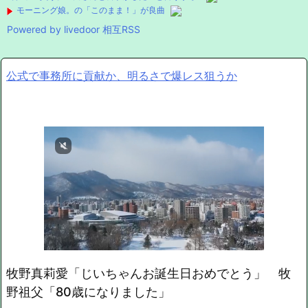
モーニング娘。の「このまま！」が良曲
Powered by livedoor 相互RSS
公式で事務所に貢献か、明るさで爆レス狙うか
牧野真莉愛「じいちゃんお誕生日おめでとう」 牧
野祖父「80歳になりました」