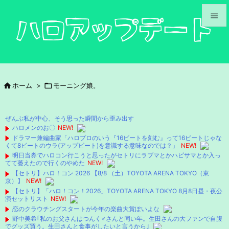


メニュ

サイド

ホーム
>

モーニング娘。

前へ

ぜんぶ私が中心、そう思った瞬間から歪み出す
次へ
ハロメンのお〇
NEW!
ドラマー兼編曲家「ハロプロのいう『16ビートを刻む』って16ビートじゃな

くて8ビートのウラ(アップビート)を意識する意味なのでは？」
NEW!
検索
明日当券でハロコン行こうと思ったがセトリにラブマとかハピサマとか入っ
てて萎えたので行くのやめた
NEW!
【セトリ】ハロ！コン 2026 【8/8 （土）TOYOTA ARENA TOKYO（東
京）】
NEW!
【セトリ】「ハロ！コン！2026」TOYOTA ARENA TOKYO 8月8日昼・夜公
演セットリスト
NEW!
恋のクラウチングスタートが今年の楽曲大賞ぽいよな
野中美希｢私のお父さんはつんく♂さんと同い年。生田さんの大ファンで自腹
でグッズ買う。生田さんと食事がしたいと言うから｣