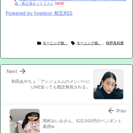
昼・夜公演セットリスト
NEW!
Powered by livedoor 相互RSS

モーニング娘。

モーニング娘。
,
牧野真莉愛

Next
和田あやちょ「アンジュルムのメンバーに
LINE送っても既読無視される」

Prev
岡村みいみさん、522,500円のペンダント
着用w