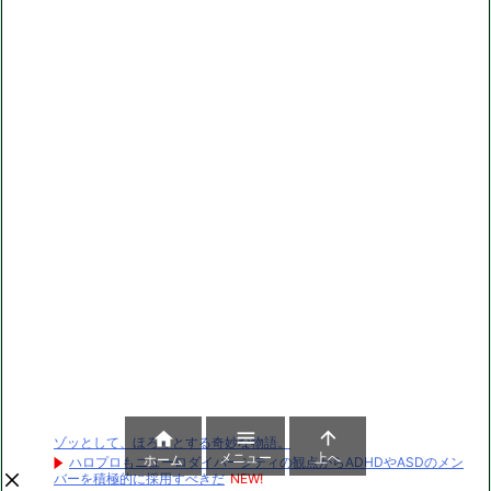



ゾッとして、ほろりとする奇妙な物語。
メニュー
上へ
ホーム
ハロプロもニューロダイバーシティの観点からADHDやASDのメン
バーを積極的に採用すべきだ
NEW!