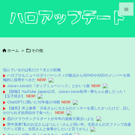


メニュ

サイド

ホーム
>

その他

前へ

悩んでいるのは私だけ？夫との距離
次へ
ハロプロもニューロダイバーシティの観点からADHDやASDのメンバーを積
極的に採用すべきだ
NEW!

Juice=Juiceの『ポップミュージック』とかいう曲
NEW!
検索
【朗報】YouTube Japan公式、Juice=Juice有澤一華ちゃん推しだった！
【玉子焼き】
NEW!
ChatGPTに聞いた10年後の18期
NEW!
【健気】井上春華「川名さんにカエルのクッキーを渡したかったけど、話し
かけられず結局自分で食べた」
NEW!
恋のクラウチングスタートが今年の楽曲大賞ぽいよな
野中美希｢私のお父さんはつんく♂さんと同い年。生田さんの大ファンで自腹
でグッズ買う。生田さんと食事がしたいと言うから｣
モーニング娘。の「このまま！」が良曲