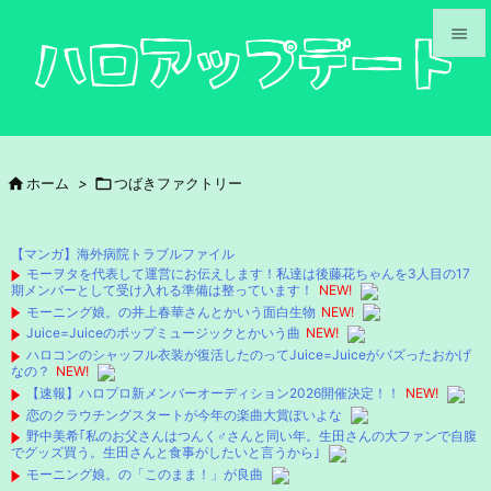


メニュ

サイド

ホーム
>

つばきファクトリー

前へ

【マンガ】海外病院トラブルファイル
次へ
モーヲタを代表して運営にお伝えします！私達は後藤花ちゃんを3人目の17
期メンバーとして受け入れる準備は整っています！
NEW!

モーニング娘。の井上春華さんとかいう面白生物
NEW!
検索
Juice=Juiceのポップミュージックとかいう曲
NEW!
ハロコンのシャッフル衣装が復活したのってJuice=Juiceがバズったおかげ
なの？
NEW!
【速報】ハロプロ新メンバーオーディション2026開催決定！！
NEW!
恋のクラウチングスタートが今年の楽曲大賞ぽいよな
野中美希｢私のお父さんはつんく♂さんと同い年。生田さんの大ファンで自腹
でグッズ買う。生田さんと食事がしたいと言うから｣
モーニング娘。の「このまま！」が良曲