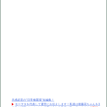
共感必至の“日常修羅場”短編集！
モーヲタを代表して運営にお伝えします！私達は後藤花ちゃんを3