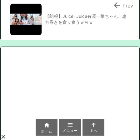

Prev
【朗報】Juice=Juice有澤一華ちゃん、恵
方巻きを貪り食うｗｗｗ



メニュー
上へ
ホーム