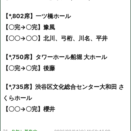
【*,802席】一ツ橋ホール
【〇完→〇完】豫風
【〇〇→〇〇】北川、弓桁、川名、平井
【*,750席】タワーホール船堀 大ホール
【〇完→〇完】後藤
【*,735席】渋谷区文化総合センター大和田 さ
くらホール
【〇〇→〇完】櫻井