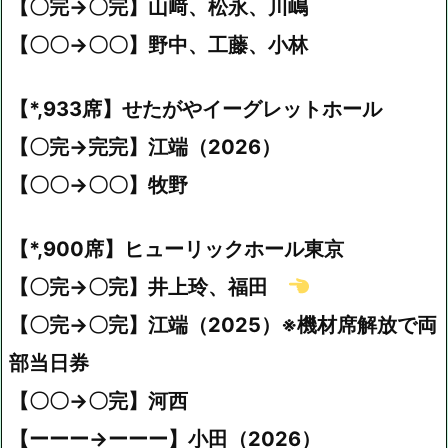
【〇完→〇完】山﨑、松永、川嶋
【〇〇→〇〇】野中、工藤、小林
【*,933席】せたがやイーグレットホール
【〇完→完完】江端（2026）
【〇〇→〇〇】牧野
【*,900席】ヒューリックホール東京
【〇完→〇完】井上玲、福田
【〇完→〇完】江端（2025）※機材席解放で両
部当日券
【〇〇→〇完】河西
【ーーー→ーーー】小田（2026）