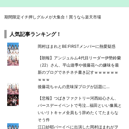
期間限定イチ押しグルメが大集合！買うなら楽天市場
人気記事ランキング！
岡村ほまれとBE:FIRSTメンバーに熱愛疑惑
【朗報】アンジュルム4代目リーダー伊勢鈴蘭
（22）さん、平山遊季や後藤花への嫌味を最
新のブログでネチネチ書き記すｗｗｗｗｗｗ
ｗｗｗ
後藤花ちゃんの意味深ブログが話題に…
【悲報】つばきファクトリー河西結心さん、
バースデーイベントで号泣…福田といい豫風と
いいリトキャメ全員もう辞めたくてたまらな
そう件
江口紗耶バーイベに出演した岡村ほまれがヲ