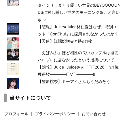
タイジりしまくり優しい世界のBEYOOOOON
DSに対し厳しい世界のモーニング娘。と言い
放つ
【悲報】Juice=Juice林仁愛はなぜ、特別ユニ
ット「ConChu!」に採用されなかったのか？
【天使】江端妃咲＠奇跡の1枚
「えばみふ」ほど相性の良いカップルは過去
ハロプロに居なかったという指摘について
【朗報】Juice=Juiceさん「TIF2026」で1位
獲得ｷﾀ━━━━(ﾟ∀ﾟ)━━━━!!
【笠原桃奈】ミーアイさんもうだめそう
当サイトについて
プロフィール
｜
プライバシーポリシー
｜
お問い合わせ