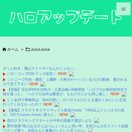


メニュ

サイド

ホーム
>

JuiceJuice

前へ

ずっと好き。俺はストーカーなんかじゃない。
次へ
ハロ！コン 2026 グッズ追加！
NEW!
シドニーで竹内・勝田・上國料・川村がだべっているだけの動画、癒される

ので見て下さい
NEW!
検索
【悲報】元SUPER☆GiRLS・八坂沙織×宮崎理奈「ハロプロが絶対的存在で
格が違った」「ハロプロ以外は横並び、ももクロとかも同じ感じ」
NEW!
じゃあ何で事務所は「8bit片想い」がバズりかけたとき盛れミみたいに広告
打ってくれなかったの？
NEW!
【速報】クラクラ☆クライマックス新規のnote「15年以上ジャニオタの私
が、3日でJuice=Juiceに落ちた」
NEW!
恋のクラウチングスタートが今年の楽曲大賞ぽいよな
野中美希｢私のお父さんはつんく♂さんと同い年。生田さんの大ファンで自腹
でグッズ買う。生田さんと食事がしたいと言うから｣