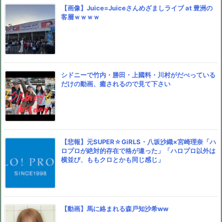
【画像】Juice=Juiceさんめざましライブ at 豊洲の
客層ｗｗｗｗ
シドニーで竹内・勝田・上國料・川村がだべっている
だけの動画、癒されるので見て下さい
【悲報】元SUPER☆GiRLS・八坂沙織×宮崎理奈「ハ
ロプロが絶対的存在で格が違った」「ハロプロ以外は
横並び、ももクロとかも同じ感じ」
【動画】馬に絡まれる森戸知沙希ww