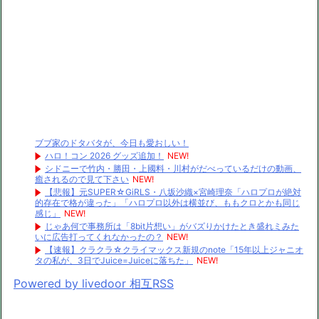
ブブ家のドタバタが、今日も愛おしい！
ハロ！コン 2026 グッズ追加！
NEW!
シドニーで竹内・勝田・上國料・川村がだべっているだけの動画、
癒されるので見て下さい
NEW!
【悲報】元SUPER☆GiRLS・八坂沙織×宮崎理奈「ハロプロが絶対
的存在で格が違った」「ハロプロ以外は横並び、ももクロとかも同じ
感じ」
NEW!
じゃあ何で事務所は「8bit片想い」がバズりかけたとき盛れミみた
いに広告打ってくれなかったの？
NEW!
【速報】クラクラ☆クライマックス新規のnote「15年以上ジャニオ
タの私が、3日でJuice=Juiceに落ちた」
NEW!
Powered by livedoor 相互RSS