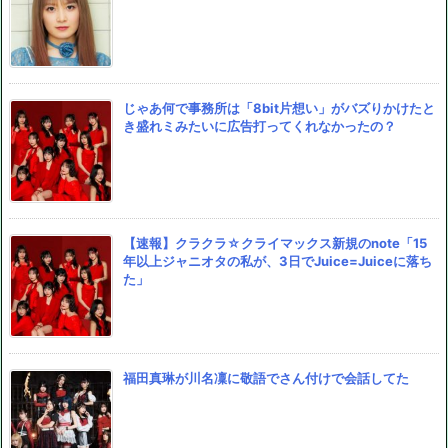
じゃあ何で事務所は「8bit片想い」がバズりかけたと
き盛れミみたいに広告打ってくれなかったの？
【速報】クラクラ☆クライマックス新規のnote「15
年以上ジャニオタの私が、3日でJuice=Juiceに落ち
た」
福田真琳が川名凜に敬語でさん付けで会話してた