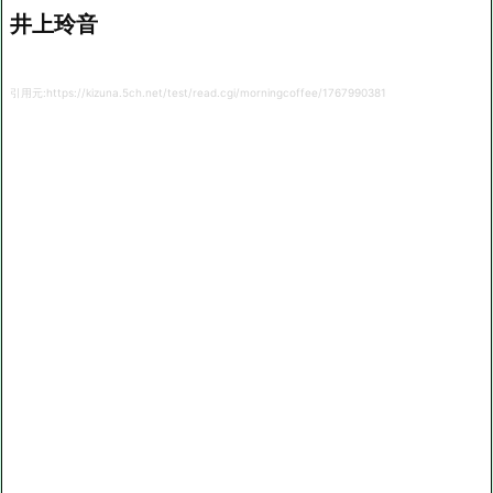
井上玲音
引用元:https://kizuna.5ch.net/test/read.cgi/morningcoffee/1767990381