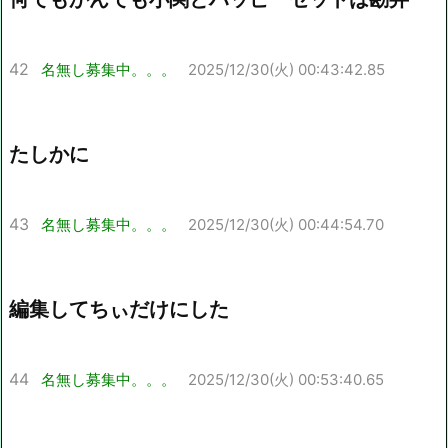
42
名無し募集中。。。
2025/12/30(火) 00:43:42.85
たしかに
43
名無し募集中。。。
2025/12/30(火) 00:44:54.70
編集してちぃだけにした
44
名無し募集中。。。
2025/12/30(火) 00:53:40.65