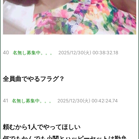
40
名無し募集中。。。
2025/12/30(火) 00:38:32.18
全員曲でやるフラグ？
41
名無し募集中。。。
2025/12/30(火) 00:42:24.74
頼むから1人でやってほしい
何でもかんでも小関とハッピーセットは勘弁