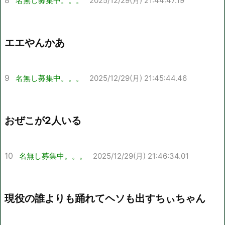
名無し募集中。。。
2025/12/29(月) 21:44:47.19
エエやんかあ
9
名無し募集中。。。
2025/12/29(月) 21:45:44.46
おぜこが2人いる
10
名無し募集中。。。
2025/12/29(月) 21:46:34.01
現役の誰よりも踊れてヘソも出すちぃちゃん