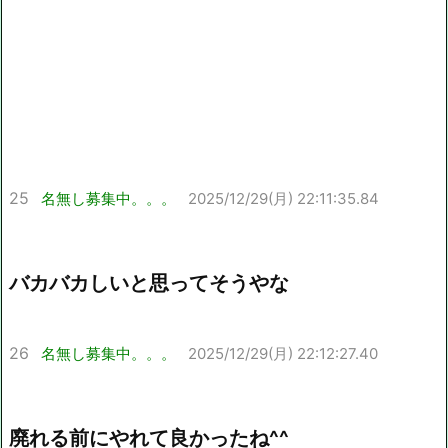
25
名無し募集中。。。
2025/12/29(月) 22:11:35.84
バカバカしいと思ってそうやな
26
名無し募集中。。。
2025/12/29(月) 22:12:27.40
廃れる前にやれて良かったね^^