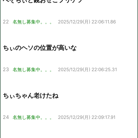
22
名無し募集中。。。
2025/12/29(月) 22:06:11.86
ちぃのヘソの位置が高いな
23
名無し募集中。。。
2025/12/29(月) 22:06:25.31
ちぃちゃん老けたね
24
名無し募集中。。。
2025/12/29(月) 22:09:17.91