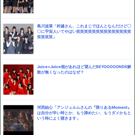
島川波菜「村越さん、これまじでほんとなんだけど〇
〇に宇宙人いてやばい笑笑笑笑笑笑笑笑笑笑笑笑笑笑
笑笑笑笑」
Juice=Juice側があれほど望んだBEYOOOOONDS解
散が無くなったのはなぜ？
河西結心「アンジュルムさんの『限りあるMoment』
は自分が辛い時とか、もう諦めたい、もうダメかもと
いう時によく聴きます」