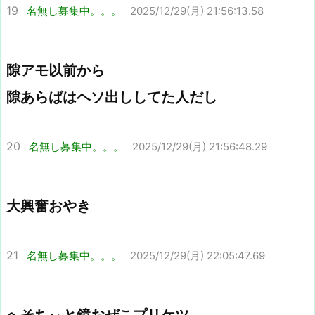
19
名無し募集中。。。
2025/12/29(月) 21:56:13.58
隙アモ以前から
隙あらばはヘソ出ししてた人だし
20
名無し募集中。。。
2025/12/29(月) 21:56:48.29
大興奮おやき
21
名無し募集中。。。
2025/12/29(月) 22:05:47.69
へそちぃと鏡おぜこプリケツ