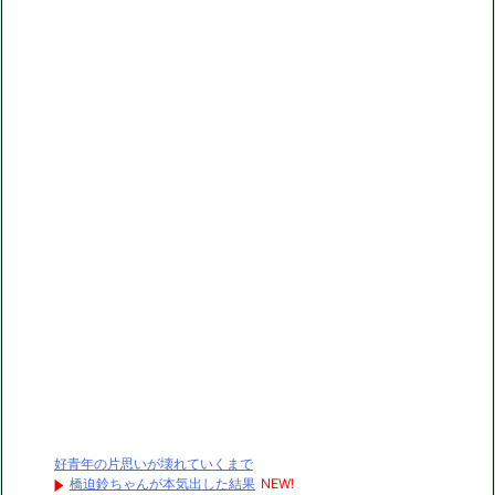
好青年の片思いが壊れていくまで
橋迫鈴ちゃんが本気出した結果
NEW!