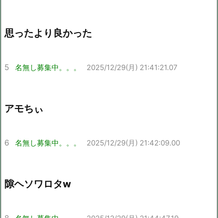
思ったより良かった
5
名無し募集中。。。
2025/12/29(月) 21:41:21.07
アモちぃ
6
名無し募集中。。。
2025/12/29(月) 21:42:09.00
隙ヘソワロタw
8