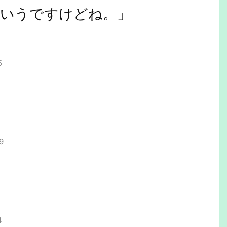
いうですけどね。」
5
9
4