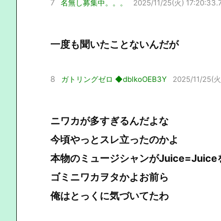
7
名無し募集中。。。
2025/11/25(火) 17:20:33.
一度も聞いたことないんだが
8
ガトリングゼロ ◆dblkoOEB3Y
2025/11/25(火)
ニワカが多すぎるんだよな
今頃やっとスレ立ったのかよ
本物のミュージシャンがJuice=Jui
ゴミニワカヲタかよお前ら
俺はとっくに気づいてたわ