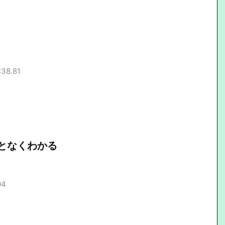
:38.81
となくわかる
04