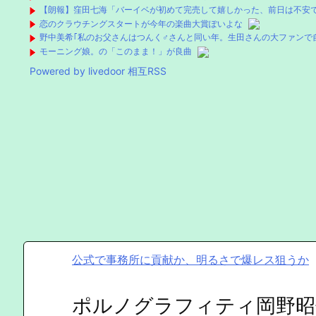
【朗報】窪田七海「バーイベが初めて完売して嬉しかった、前日は不安で
恋のクラウチングスタートが今年の楽曲大賞ぽいよな
野中美希｢私のお父さんはつんく♂さんと同い年。生田さんの大ファンで
モーニング娘。の「このまま！」が良曲
Powered by livedoor 相互RSS
公式で事務所に貢献か、明るさで爆レス狙うか
ポルノグラフィティ岡野昭