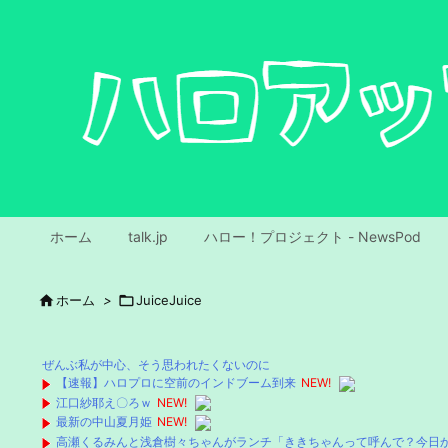
ホーム
talk.jp
ハロー！プロジェクト - NewsPod

ホーム
>

JuiceJuice
ぜんぶ私が中心、そう思われたくないのに
【速報】ハロプロに空前のインドブーム到来
NEW!
江口紗耶え〇ろｗ
NEW!
最新の中山夏月姫
NEW!
高瀬くるみんと浅倉樹々ちゃんがランチ「ききちゃんって呼んで？今日