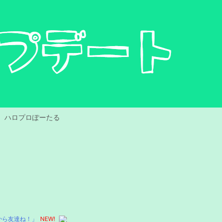
ハロプロぽーたる
から友達ね！」
NEW!