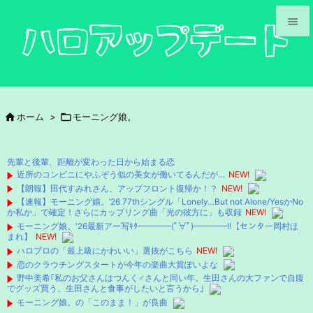


メニュ

サイド

ホーム
>

モーニング娘。

前へ

先輩と後輩、距離が変わった日から始まる恋
次へ
近所のコンビニにやふぞう似の美女が働いてるんだが…
NEW!
【朗報】田代すみれさん、アップフロント復帰か！？
NEW!

【速報】モーニング娘。’26 77thシングル「Lonely…But not Alone/YesかNo
検索
か私か」で確定！さらにカップリング曲「光の彼方に」も収録
NEW!
モーニング娘。'26最新アー写ｷﾀ━━━━(ﾟ∀ﾟ)━━━━!!【センター岡村ほ
まれ】
NEW!
ハロプロの「最上級にかわいい」選抜がこちら
NEW!
恋のクラウチングスタートが今年の楽曲大賞ぽいよな
野中美希｢私のお父さんはつんく♂さんと同い年。生田さんの大ファンで自腹
でグッズ買う。生田さんと食事がしたいと言うから｣
モーニング娘。の「このまま！」が良曲