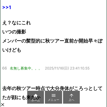
>>1
え？なにこれ
いつの撮影
メンバーの髪型的に秋ツアー直前か開始早々ぽ
いけども
66
名無し募集中。。。
2025/11/16(日) 23:41:10.55
去年の秋ツアー時点で大分身体がころっとして



たが顔にも来たか
メニュー
上へ
ホーム