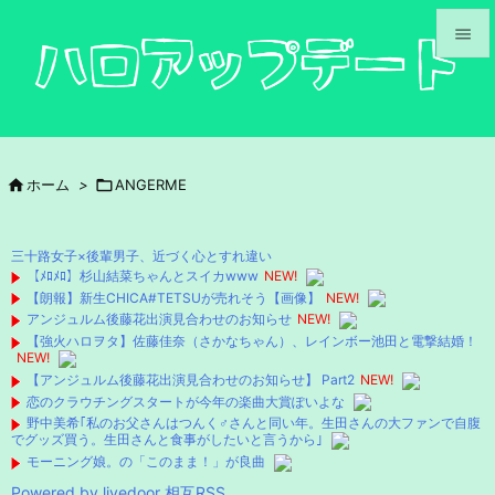


メニュ

サイド

ホーム
>

ANGERME

前へ

三十路女子×後輩男子、近づく心とすれ違い
次へ
【ﾒﾛﾒﾛ】杉山結菜ちゃんとスイカwww
NEW!
【朗報】新生CHICA#TETSUが売れそう【画像】
NEW!

アンジュルム後藤花出演見合わせのお知らせ
NEW!
検索
【強火ハロヲタ】佐藤佳奈（さかなちゃん）、レインボー池田と電撃結婚！
NEW!
【アンジュルム後藤花出演見合わせのお知らせ】 Part2
NEW!
恋のクラウチングスタートが今年の楽曲大賞ぽいよな
野中美希｢私のお父さんはつんく♂さんと同い年。生田さんの大ファンで自腹
でグッズ買う。生田さんと食事がしたいと言うから｣
モーニング娘。の「このまま！」が良曲
Powered by livedoor 相互RSS