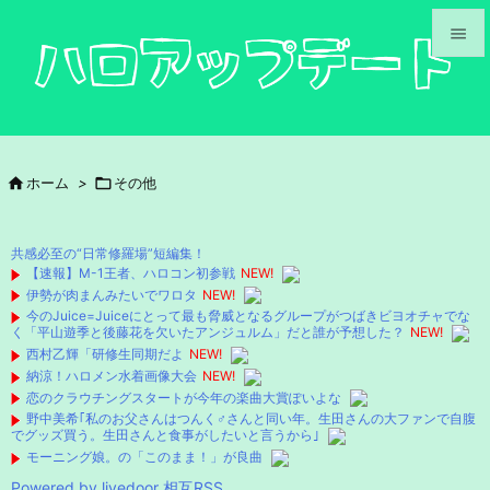


メニュ

サイド

ホーム
>

その他

前へ

共感必至の“日常修羅場”短編集！
次へ
【速報】M-1王者、ハロコン初参戦
NEW!
伊勢が肉まんみたいでワロタ
NEW!

今のJuice=Juiceにとって最も脅威となるグループがつばきビヨオチャでな
検索
く「平山遊季と後藤花を欠いたアンジュルム」だと誰が予想した？
NEW!
西村乙輝「研修生同期だよ
NEW!
納涼！ハロメン水着画像大会
NEW!
恋のクラウチングスタートが今年の楽曲大賞ぽいよな
野中美希｢私のお父さんはつんく♂さんと同い年。生田さんの大ファンで自腹
でグッズ買う。生田さんと食事がしたいと言うから｣
モーニング娘。の「このまま！」が良曲
Powered by livedoor 相互RSS