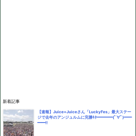
新着記事
【速報】Juice=Juiceさん「LuckyFes」最大ステー
ジで去年のアンジュルムに完勝ｷﾀ━━━━(ﾟ∀ﾟ)━━
━━!!