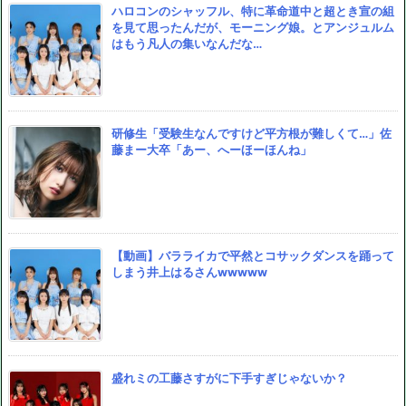
ハロコンのシャッフル、特に革命道中と超とき宣の組
を見て思ったんだが、モーニング娘。とアンジュルム
はもう凡人の集いなんだな…
研修生「受験生なんですけど平方根が難しくて…」佐
藤まー大卒「あー、へーほーほんね」
【動画】バラライカで平然とコサックダンスを踊って
しまう井上はるさんwwwww
盛れミの工藤さすがに下手すぎじゃないか？