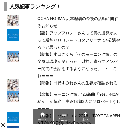
人気記事ランキング！
OCHA NORMA 広本瑠璃の今後の活動に関す
るお知らせ
【謎】アップフロントさんって何の勝算があ
って通常ハロコンをトヨタアリーナで4公演や
ろうと思ったの？
【朗報】小田さくら「今のモーニング娘。の
楽屋は環境が変わった、以前と違ってメンバ
ー間での会話をするようになった」 ← こ
れｗｗｗ
【朗報】田代すみれさんの生存が確認される
【悲報】モーニング娘。’26新曲「YesかNoか
私か」が超絶〇曲＆18期3人にソロパートなし
ｗｗｗ



【速報】「ハロ！コン 2026」TOYOTA AREN
メニュー
上へ
ホーム
A TOKYO公演のMVPｗｗｗｗ