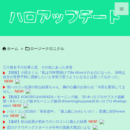


メニュ

サイド

ホーム
>

ロージークロニクル

前へ

三十路女子の仕事と恋、その先にあった本音
次へ
【朗報】小田さくら「私は15年間掛けてBe Aliveそのものになった、当時は
自分が世界平和に貢献したいと本気で思うようになるとは思ってなかった」

NEW!
検索
初ハロコン出演の杉山結菜ちゃん、鋼の心臓のお知らせ「今回も緊張してま
せん」
NEW!
【動画】KOKORO＆KARADA／モーニング娘。'20 #ハロプロサブスク超解
禁！#モーニング娘 #モーニング娘26 #morningmusume26 #ハロプロ #hellopr
oject
NEW!
ハロ！コン2026の「革命道中」「最上級にかわいいの！」普通に好評www
ww
NEW!
【逸材】杉山結菜が初めてのハロコンに挑んだ結果
NEW!
恋のクラウチングスタートが今年の楽曲大賞ぽいよな