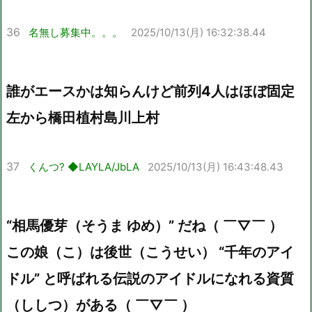
36
名無し募集中。。。
2025/10/13(月) 16:32:38.44
誰がエースかは知らんけど前列4人はほぼ固定
左から橋田植村島川上村
37
くんつ? ◆LAYLA/JbLA
2025/10/13(月) 16:43:48.43
“相馬優芽（そうま ゆめ）” だね（ ￣▽￣ ）
この娘（こ）は後世（こうせい） “千年のアイ
ドル” と呼ばれる伝説のアイドルになれる資質
（ししつ）がある（ ￣▽￣ ）