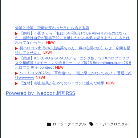
先輩と後輩、距離が変わった日から始まる恋
【朗報】小田さくら「私は15年間掛けてBe Aliveそのものになっ
た、当時は自分が世界平和に貢献したいと本気で思うようになるとは
思ってなかった」
NEW!
初ハロコン出演の杉山結菜ちゃん、鋼の心臓のお知らせ「今回も緊
張してません」
NEW!
【動画】KOKORO＆KARADA／モーニング娘。'20 #ハロプロサブ
スク超解禁！#モーニング娘 #モーニング娘26 #morningmusume26 #
ハロプロ #helloproject
NEW!
ハロ！コン2026の「革命道中」「最上級にかわいいの！」普通に好
評wwwww
NEW!
【逸材】杉山結菜が初めてのハロコンに挑んだ結果
NEW!
Powered by livedoor 相互RSS

ロージークロニクル

ロージークロニクル