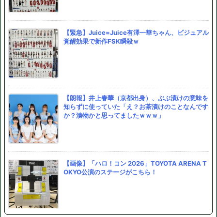
【緊急】Juice=Juice有澤一華ちゃん、ビジュアル
覚醒効果で新作FSK瞬殺ｗ
【朗報】井上春華（京都出身）、ぶぶ漬けの意味を
知らずに使っていた「え？お茶漬けのことなんです
か？漬物かと思ってましたｗｗｗ」
【画像】「ハロ！コン 2026」TOYOTA ARENA T
OKYO公演のステージがこちら！