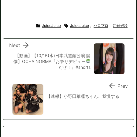

JuiceJuice

JuiceJuice
,
ハロプロ
,
江端妃咲

Next
【動画】【10/15(水)日本武道館公演 開
催
】OCHA NORMA『お祭りデビュー
だぜ！』#shorts

Prev
【速報】小野田華凜ちゃん、我慢する