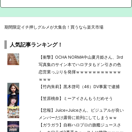
期間限定イチ押しグルメが大集合！買うなら楽天市場
人気記事ランキング！
【衝撃】OCHA NORMA中山夏月姫さん、3rd
写真集のサイン本でハロヲタもドン引きの色
恋営業っぷりを発揮ｗｗｗｗｗｗｗｗｗｗｗ
ｗｗｗ
【竹内朱莉】黒木啓司（46）DV事案で逮捕
【笠原桃奈】ミーアイさんもうだめそう
【悲報】Juice=Juiceさん、ビジュアルが良い
メンバーだけ露骨に前列にしてしまうｗｗ
【ガラガラ】自称ハロプロの旗艦ジュースさ