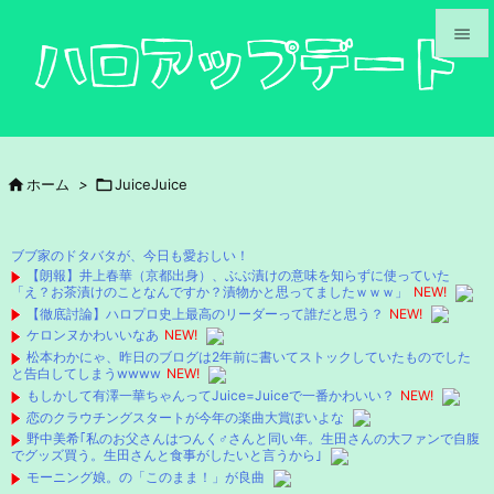


メニュ

サイド

ホーム
>

JuiceJuice

前へ

ブブ家のドタバタが、今日も愛おしい！
次へ
【朗報】井上春華（京都出身）、ぶぶ漬けの意味を知らずに使っていた
「え？お茶漬けのことなんですか？漬物かと思ってましたｗｗｗ」
NEW!

【徹底討論】ハロプロ史上最高のリーダーって誰だと思う？
NEW!
検索
ケロンヌかわいいなあ
NEW!
松本わかにゃ、昨日のブログは2年前に書いてストックしていたものでした
と告白してしまうwwww
NEW!
もしかして有澤一華ちゃんってJuice=Juiceで一番かわいい？
NEW!
恋のクラウチングスタートが今年の楽曲大賞ぽいよな
野中美希｢私のお父さんはつんく♂さんと同い年。生田さんの大ファンで自腹
でグッズ買う。生田さんと食事がしたいと言うから｣
モーニング娘。の「このまま！」が良曲