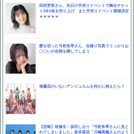
田村芽実さん、先日の手売りイベントで舞台チケッ
ト383枚を売り上げ また手売りイベント開催決定
ｗｗｗｗｗ
髪を切った弓桁朱琴さん、自撮り写真でうっかりお
〇〇いの谷間を晒してしまう
後藤花のいないアンジュルムを何かに例えたら？
【悲報】研修生・坂田しおり「弓桁朱琴さんに見と
れてしまいました」坂本葵花「川嶋美楓さんのよう