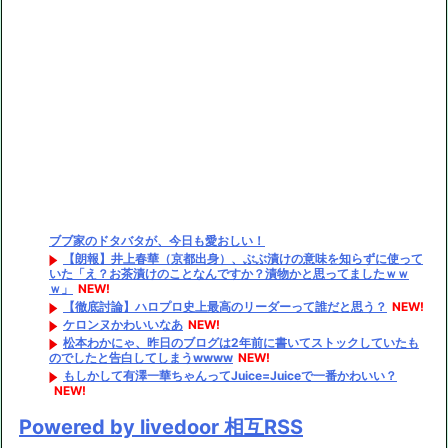
ブブ家のドタバタが、今日も愛おしい！
【朗報】井上春華（京都出身）、ぶぶ漬けの意味を知らずに使って
いた「え？お茶漬けのことなんですか？漬物かと思ってましたｗｗ
ｗ」
NEW!
【徹底討論】ハロプロ史上最高のリーダーって誰だと思う？
NEW!
ケロンヌかわいいなあ
NEW!
松本わかにゃ、昨日のブログは2年前に書いてストックしていたも
のでしたと告白してしまうwwww
NEW!
もしかして有澤一華ちゃんってJuice=Juiceで一番かわいい？
NEW!
Powered by livedoor 相互RSS