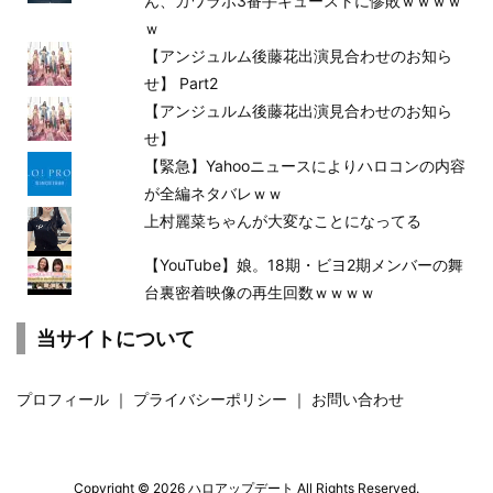
ん、カワラボ3番手キューストに惨敗ｗｗｗｗ
ｗ
【アンジュルム後藤花出演見合わせのお知ら
せ】 Part2
【アンジュルム後藤花出演見合わせのお知ら
せ】
【緊急】Yahooニュースによりハロコンの内容
が全編ネタバレｗｗ
上村麗菜ちゃんが大変なことになってる
【YouTube】娘。18期・ビヨ2期メンバーの舞
台裏密着映像の再生回数ｗｗｗｗ
当サイトについて
プロフィール
｜
プライバシーポリシー
｜
お問い合わせ
Copyright ©
2026
ハロアップデート
All Rights Reserved.