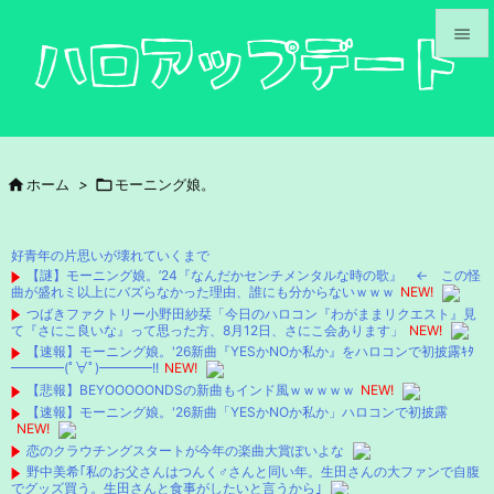


メニュ

サイド

ホーム
>

モーニング娘。

前へ

好青年の片思いが壊れていくまで
次へ
【謎】モーニング娘。’24『なんだかセンチメンタルな時の歌』 ← この怪
曲が盛れミ以上にバズらなかった理由、誰にも分からないｗｗｗ
NEW!

つばきファクトリー小野田紗栞「今日のハロコン『わがままリクエスト』見
検索
て『さにこ良いな』って思った方、8月12日、さにこ会あります」
NEW!
【速報】モーニング娘。'26新曲『YESかNOか私か』をハロコンで初披露ｷﾀ
━━━━(ﾟ∀ﾟ)━━━━!!
NEW!
【悲報】BEYOOOOONDSの新曲もインド風ｗｗｗｗｗ
NEW!
【速報】モーニング娘。'26新曲「YESかNOか私か」ハロコンで初披露
NEW!
恋のクラウチングスタートが今年の楽曲大賞ぽいよな
野中美希｢私のお父さんはつんく♂さんと同い年。生田さんの大ファンで自腹
でグッズ買う。生田さんと食事がしたいと言うから｣