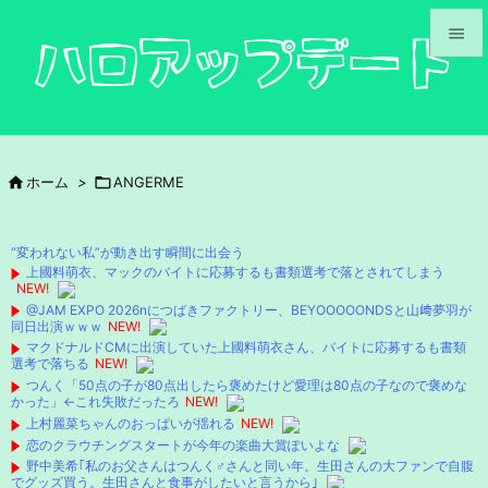


メニュ

サイド

ホーム
>

ANGERME

前へ

“変われない私”が動き出す瞬間に出会う
次へ
上國料萌衣、マックのバイトに応募するも書類選考で落とされてしまう
NEW!

@JAM EXPO 2026nにつばきファクトリー、BEYOOOOONDSと山﨑夢羽が
検索
同日出演ｗｗｗ
NEW!
マクドナルドCMに出演していた上國料萌衣さん、バイトに応募するも書類
選考で落ちる
NEW!
つんく「50点の子が80点出したら褒めたけど愛理は80点の子なので褒めな
かった」←これ失敗だったろ
NEW!
上村麗菜ちゃんのおっぱいが揺れる
NEW!
恋のクラウチングスタートが今年の楽曲大賞ぽいよな
野中美希｢私のお父さんはつんく♂さんと同い年。生田さんの大ファンで自腹
でグッズ買う。生田さんと食事がしたいと言うから｣