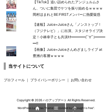
【TikTok】追い詰められたアンジュルムさ
ん、ついに集団でケツを振り始めるｗｗｗｗ
岡村ほまれとBE:FIRSTメンバーに熱愛疑惑
【速報】Juice=Juiceさん「ノンストップ！
（フジテレビ）」に出演、スタジオライブ決
定！小林幸子とも共演ｷﾀ━━━━(ﾟ∀ﾟ)━━━
━!!
【画像】Juice=Juiceさんめざましライブ at
豊洲の客層ｗｗｗｗ
当サイトについて
プロフィール
｜
プライバシーポリシー
｜
お問い合わせ
Copyright ©
2026
ハロアップデート
All Rights Reserved.



WordPress Luxeritas Theme is provided by "
Thought is free
".