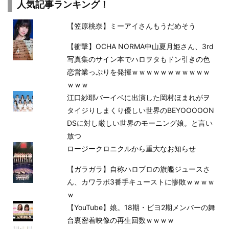
人気記事ランキング！
【笠原桃奈】ミーアイさんもうだめそう
【衝撃】OCHA NORMA中山夏月姫さん、3rd
写真集のサイン本でハロヲタもドン引きの色
恋営業っぷりを発揮ｗｗｗｗｗｗｗｗｗｗｗ
ｗｗｗ
江口紗耶バーイベに出演した岡村ほまれがヲ
タイジりしまくり優しい世界のBEYOOOOON
DSに対し厳しい世界のモーニング娘。と言い
放つ
ロージークロニクルから重大なお知らせ
【ガラガラ】自称ハロプロの旗艦ジュースさ
ん、カワラボ3番手キューストに惨敗ｗｗｗｗ
ｗ
【YouTube】娘。18期・ビヨ2期メンバーの舞
台裏密着映像の再生回数ｗｗｗｗ