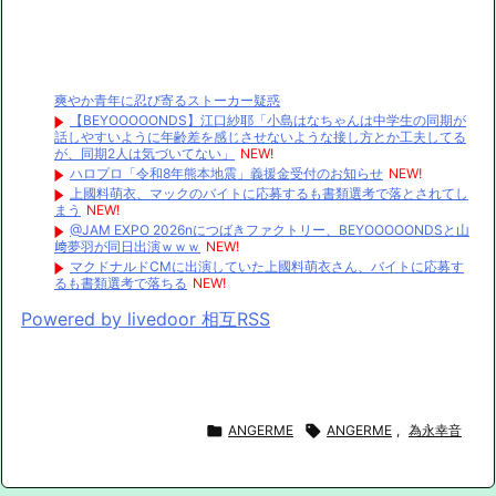
爽やか青年に忍び寄るストーカー疑惑
【BEYOOOOONDS】江口紗耶「小島はなちゃんは中学生の同期が
話しやすいように年齢差を感じさせないような接し方とか工夫してる
が、同期2人は気づいてない」
NEW!
ハロプロ「令和8年熊本地震」義援金受付のお知らせ
NEW!
上國料萌衣、マックのバイトに応募するも書類選考で落とされてし
まう
NEW!
@JAM EXPO 2026nにつばきファクトリー、BEYOOOOONDSと山
﨑夢羽が同日出演ｗｗｗ
NEW!
マクドナルドCMに出演していた上國料萌衣さん、バイトに応募す
るも書類選考で落ちる
NEW!
Powered by livedoor 相互RSS

ANGERME

ANGERME
,
為永幸音