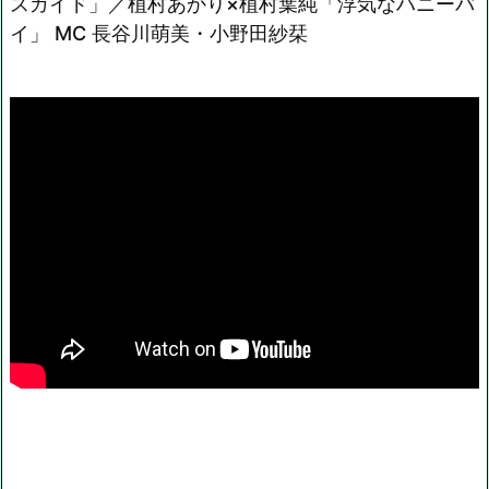
スガイド」／植村あかり×植村葉純「浮気なハニーパ
イ」 MC 長谷川萌美・小野田紗栞