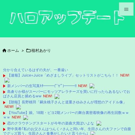


メニュ

サイド

ホーム
>

植村あかり

前へ

分かり合えているはずの夫が、一番遠い
次へ
【速報】Juice=Juice「めざましライブ」セットリストがこちら！！
NEW!

新メンバーの生写真ｷﾀ━━━(ﾟ∀ﾟ)━━━!!
NEW!
検索
島倉りか様がスーパーにモッツアレラチーズを買いに行ったらあるないでお
ばさん店員と揉めるww
NEW!
【朗報】長野桃羽「嗣永桃子さんと道重さゆみさんが理想のアイドル像」
NEW!
【YouTube】娘。18期・ビヨ2期メンバーの舞台裏密着映像の再生回数ｗｗ
ｗｗ
NEW!
恋のクラウチングスタートが今年の楽曲大賞ぽいよな
野中美希｢私のお父さんはつんく♂さんと同い年。生田さんの大ファンで自腹
でグッズ買う。生田さんと食事がしたいと言うから｣