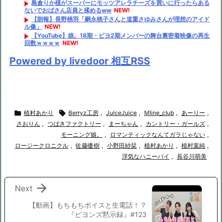
島倉りか様がスーパーにモッツアレラチーズを買いに行ったらある
ないでおばさん店員と揉めるww
NEW!
【朗報】長野桃羽「嗣永桃子さんと道重さゆみさんが理想のアイド
ル像」
NEW!
【YouTube】娘。18期・ビヨ2期メンバーの舞台裏密着映像の再生
回数ｗｗｗｗ
NEW!
Powered by livedoor 相互RSS

植村あかり

Berryz工房
,
JuiceJuice
,
Mline_club
,
あーりー
,
さおりん
,
つばきファクトリー
,
まーちゃん
,
カントリー・ガールズ
,
モーニング娘。
,
ロマンティックなんてガラじゃない
,
ロージークロニクル
,
佐藤優樹
,
小野田紗栞
,
植村あかり
,
植村葉純
,
浮気なハニーパイ
,
長谷川萌美

Next
【動画】もちもちボイスと生電話！？
『ビヨンズ黙示録』#123