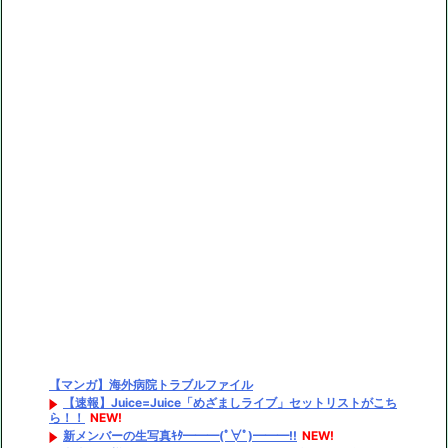
【マンガ】海外病院トラブルファイル
【速報】Juice=Juice「めざましライブ」セットリストがこち
ら！！
NEW!
新メンバーの生写真ｷﾀ━━━(ﾟ∀ﾟ)━━━!!
NEW!