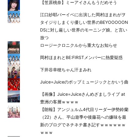
【笠原桃奈】ミーアイさんもうだめそう
江口紗耶バーイベに出演した岡村ほまれがヲ
タイジりしまくり優しい世界のBEYOOOOON
DSに対し厳しい世界のモーニング娘。と言い
放つ
ロージークロニクルから重大なお知らせ
岡村ほまれとBE:FIRSTメンバーに熱愛疑惑
下井谷幸穂ちゃん汗まみれ
Juice=Juiceのポップミュージックとかいう曲
【画像】Juice=Juiceさんめざましライブ at
豊洲の客層ｗｗｗｗ
【朗報】アンジュルム4代目リーダー伊勢鈴蘭
（22）さん、平山遊季や後藤花への嫌味を最
新のブログでネチネチ書き記すｗｗｗｗｗｗ
ｗｗｗ