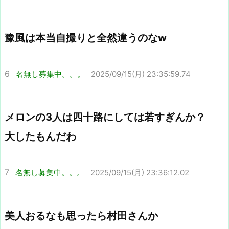
豫風は本当自撮りと全然違うのなw
6
名無し募集中。。。
2025/09/15(月) 23:35:59.74
メロンの3人は四十路にしては若すぎんか？
大したもんだわ
7
名無し募集中。。。
2025/09/15(月) 23:36:12.02
美人おるなも思ったら村田さんか