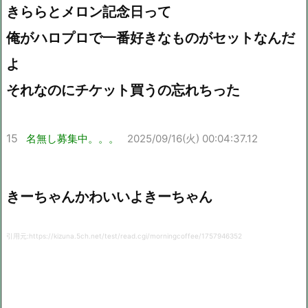
きららとメロン記念日って
俺がハロプロで一番好きなものがセットなんだ
よ
それなのにチケット買うの忘れちった
15
名無し募集中。。。
2025/09/16(火) 00:04:37.12
きーちゃんかわいいよきーちゃん
引用元:https://kizuna.5ch.net/test/read.cgi/morningcoffee/1757946352