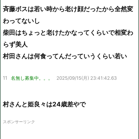
斉藤ボスは若い時から老け顔だったから全然変
わってないし
柴田はちょっと老けたかなってくらいで相変わ
らず美人
村田さんは何食ってんだっていうくらい若い
11
名無し募集中。。。
2025/09/15(月) 23:41:42.63
村さんと姫良々は24歳差やで
スポンサーリンク