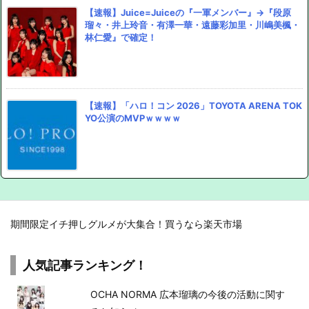
【速報】Juice=Juiceの『一軍メンバー』→『段原
瑠々・井上玲音・有澤一華・遠藤彩加里・川嶋美楓・
林仁愛』で確定！
【速報】「ハロ！コン 2026」TOYOTA ARENA TOK
YO公演のMVPｗｗｗｗ
期間限定イチ押しグルメが大集合！買うなら楽天市場
人気記事ランキング！
OCHA NORMA 広本瑠璃の今後の活動に関す