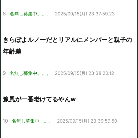
8
名無し募集中。。。
2025/09/15(月) 23:37:59.23
きらぽよルノーだとリアルにメンバーと親子の
年齢差
9
名無し募集中。。。
2025/09/15(月) 23:38:20.12
豫風が一番老けてるやんw
10
名無し募集中。。。
2025/09/15(月) 23:39:59.50