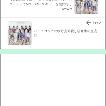
ダッシュでMrs. GREEN APPLEを観に行く
wwww

Prev
ハロ！コンでの牧野真莉愛と研修生の交流
話