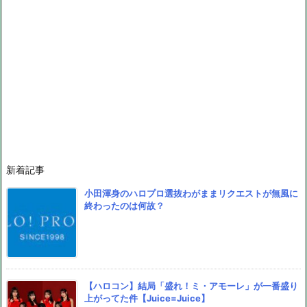
新着記事
小田渾身のハロプロ選抜わがままリクエストが無風に
終わったのは何故？
【ハロコン】結局「盛れ！ミ・アモーレ」が一番盛り
上がってた件【Juice=Juice】