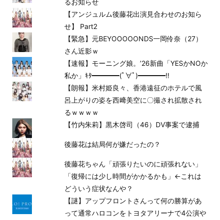
るお知らせ
【アンジュルム後藤花出演見合わせのお知ら
せ】 Part2
【緊急】元BEYOOOOONDS一岡伶奈（27）
さん近影ｗ
【速報】モーニング娘。’26新曲「YESかNOか
私か」ｷﾀ━━━━(ﾟ∀ﾟ)━━━━!!
【朗報】米村姫良々、香港遠征のホテルで風
呂上がりの姿を西﨑美空に〇撮され拡散され
るｗｗｗｗ
【竹内朱莉】黒木啓司（46）DV事案で逮捕
後藤花は結局何が嫌だったの？
後藤花ちゃん「頑張りたいのに頑張れない」
「復帰には少し時間がかかるかも」←これは
どういう症状なんや？
【謎】アップフロントさんって何の勝算があ
って通常ハロコンをトヨタアリーナで4公演や