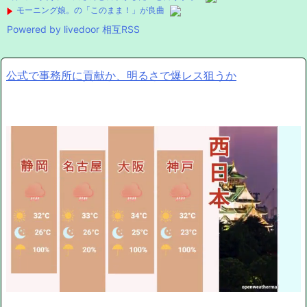
モーニング娘。の「このまま！」が良曲
Powered by livedoor 相互RSS
公式で事務所に貢献か、明るさで爆レス狙うか