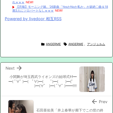
れｗｗｗ
NEW!
【悲報】モーニング娘。’26新曲「YesかNoか私か」が超絶〇曲＆18
期3人にソロパートなしｗｗｗ
NEW!
Powered by livedoor 相互RSS

ANGERME

ANGERME
,
アンジュルム

Next
小関舞が埼玉西武ライオンズの始球式ｷﾀ━
━( ﾟ∀ﾟ )━( ﾟ∀)━( ﾟ)━( )━(ﾟ
)━(∀ﾟ )━( ﾟ∀ﾟ )━━!!!!

Prev
石田亜佑美「井上春華が廊下でこの世の終