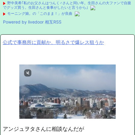
野中美希｢私のお父さんはつんく♂さんと同い年。生田さんの大ファンで自腹
でグッズ買う。生田さんと食事がしたいと言うから｣
モーニング娘。の「このまま！」が良曲
Powered by livedoor 相互RSS
公式で事務所に貢献か、明るさで爆レス狙うか
アンジュヲタさんに相談なんだが