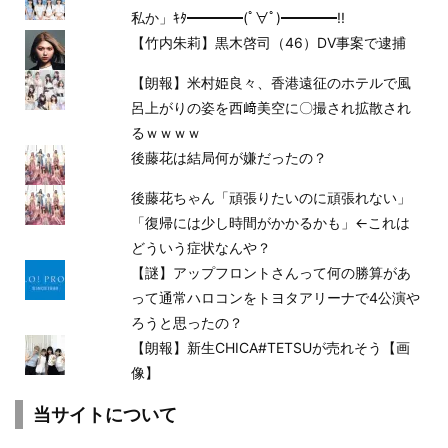
私か」ｷﾀ━━━━(ﾟ∀ﾟ)━━━━!!
【竹内朱莉】黒木啓司（46）DV事案で逮捕
【朗報】米村姫良々、香港遠征のホテルで風
呂上がりの姿を西﨑美空に〇撮され拡散され
るｗｗｗｗ
後藤花は結局何が嫌だったの？
後藤花ちゃん「頑張りたいのに頑張れない」
「復帰には少し時間がかかるかも」←これは
どういう症状なんや？
【謎】アップフロントさんって何の勝算があ
って通常ハロコンをトヨタアリーナで4公演や
ろうと思ったの？
【朗報】新生CHICA#TETSUが売れそう【画
像】
当サイトについて