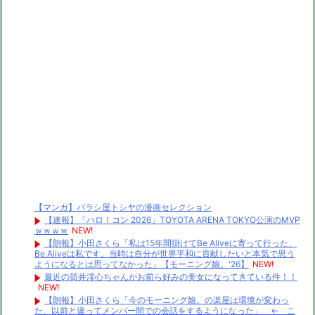
【マンガ】バラシ屋トシヤの漫画セレクション
【速報】「ハロ！コン 2026」TOYOTA ARENA TOKYO公演のMVP
ｗｗｗｗ
NEW!
【朗報】小田さくら「私は15年間掛けてBe Aliveに寄って行った、
Be Aliveは私です。当時は自分が世界平和に貢献したいと本気で思う
ようになるとは思ってなかった」【モーニング娘。'26】
NEW!
最近の筒井澪心ちゃんがお前ら好みの美女になってきている件！！
NEW!
【朗報】小田さくら「今のモーニング娘。の楽屋は環境が変わっ
た、以前と違ってメンバー間での会話をするようになった」 ← こ