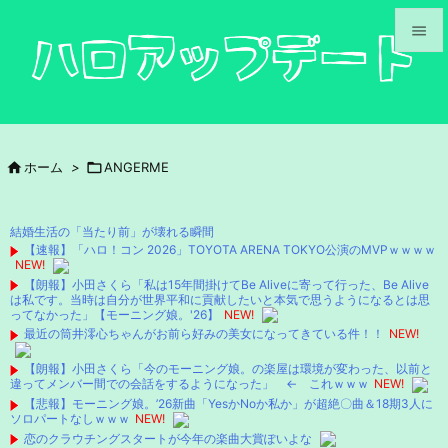


メニュ

サイド

ホーム
>

ANGERME

前へ

結婚生活の「当たり前」が壊れる瞬間
次へ
【速報】「ハロ！コン 2026」TOYOTA ARENA TOKYO公演のMVPｗｗｗｗ
NEW!

【朗報】小田さくら「私は15年間掛けてBe Aliveに寄って行った、Be Alive
検索
は私です。当時は自分が世界平和に貢献したいと本気で思うようになるとは思
ってなかった」【モーニング娘。'26】
NEW!
最近の筒井澪心ちゃんがお前ら好みの美女になってきている件！！
NEW!
【朗報】小田さくら「今のモーニング娘。の楽屋は環境が変わった、以前と
違ってメンバー間での会話をするようになった」 ← これｗｗｗ
NEW!
【悲報】モーニング娘。’26新曲「YesかNoか私か」が超絶〇曲＆18期3人に
ソロパートなしｗｗｗ
NEW!
恋のクラウチングスタートが今年の楽曲大賞ぽいよな