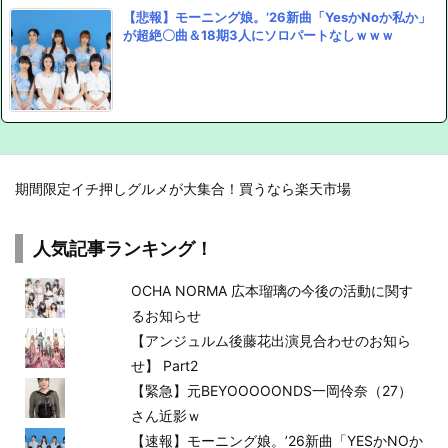
【悲報】モーニング娘。’26新曲「YesかNoか私か」
が超絶〇曲＆18期3人にソロパートなしｗｗｗ
期間限定イチ押しグルメが大集合！買うなら楽天市場
人気記事ランキング！
OCHA NORMA 広本瑠璃の今後の活動に関す
るお知らせ
【アンジュルム後藤花出演見合わせのお知ら
せ】 Part2
【緊急】元BEYOOOOONDS一岡伶奈（27）
さん近影ｗ
【速報】モーニング娘。’26新曲「YESかNOか