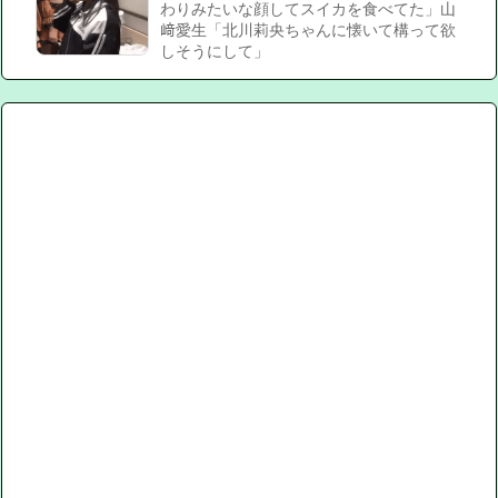
わりみたいな顔してスイカを食べてた」山
﨑愛生「北川莉央ちゃんに懐いて構って欲
しそうにして」