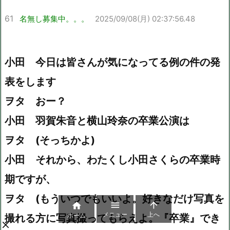
61
名無し募集中。。。
2025/09/08(月) 02:37:56.48
小田 今日は皆さんが気になってる例の件の発
表をします
ヲタ おー？
小田 羽賀朱音と横山玲奈の卒業公演は
ヲタ (そっちかよ)
小田 それから、わたくし小田さくらの卒業時
期ですが、
ヲタ (もういつでもいいよ。好きなだけ写真を



メニュー
上へ
ホーム
撮れる方に写真撮ってもらえよ。『卒業』でき