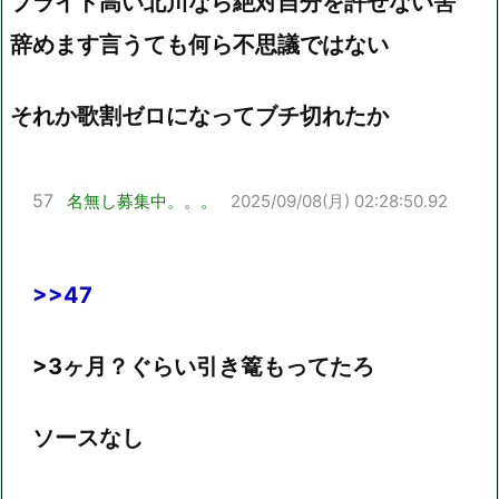
プライド高い北川なら絶対自分を許せない筈
辞めます言うても何ら不思議ではない
それか歌割ゼロになってブチ切れたか
57
名無し募集中。。。
2025/09/08(月) 02:28:50.92
>>47
>3ヶ月？ぐらい引き篭もってたろ
ソースなし