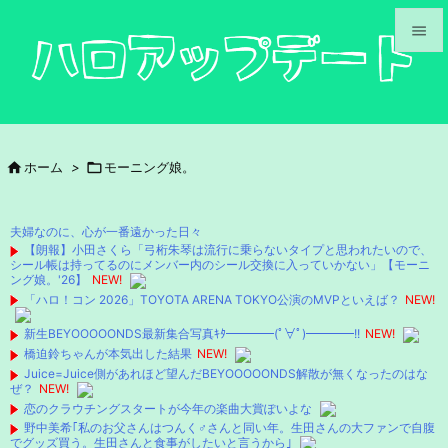


メニュ

サイド

ホーム
>

モーニング娘。

前へ

夫婦なのに、心が一番遠かった日々
次へ
【朗報】小田さくら「弓桁朱琴は流行に乗らないタイプと思われたいので、
シール帳は持ってるのにメンバー内のシール交換に入っていかない」【モーニ

ング娘。'26】
NEW!
検索
「ハロ！コン 2026」TOYOTA ARENA TOKYO公演のMVPといえば？
NEW!
新生BEYOOOOONDS最新集合写真ｷﾀ━━━━(ﾟ∀ﾟ)━━━━!!
NEW!
橋迫鈴ちゃんが本気出した結果
NEW!
Juice=Juice側があれほど望んだBEYOOOOONDS解散が無くなったのはな
ぜ？
NEW!
恋のクラウチングスタートが今年の楽曲大賞ぽいよな
野中美希｢私のお父さんはつんく♂さんと同い年。生田さんの大ファンで自腹
でグッズ買う。生田さんと食事がしたいと言うから｣