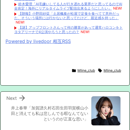
鈴木愛理「AI毛嫌いしてる人が行き遅れる業界だと思ってるのでAI
全肯定！海外にリアルタイムライブ配信出来るようにしたい」
NEW!
【朗報】小野田紗栞「土居楓奏が松屋で定食を食べてて意外だっ
た、そういう場所には行かないと思ってたけど、親近感を持った」
NEW!
【謎】アップフロントさんって何の勝算があって通常ハロコンをト
ヨタアリーナで4公演やろうと思ったの？
NEW!
Powered by livedoor 相互RSS

Mline_club

Mline_club

Next
井上春華「加賀譜久村石田生田羽賀横山小
田と消えても私は悲しんでる暇なんてない
というのが正直な思い」