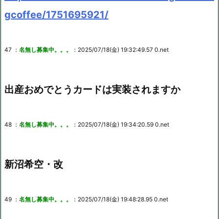
gcoffee/1751695921/
47 ：
名無し募集中。。。
：2025/07/18(金) 19:32:49.57 0.net
出産おめでとうカードは実装されますか
48 ：
名無し募集中。。。
：2025/07/18(金) 19:34:20.59 0.net
新沼希空・改
49 ：
名無し募集中。。。
：2025/07/18(金) 19:48:28.95 0.net