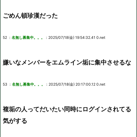
ごめん頓珍漢だった
52 ：
名無し募集中。。。
：2025/07/18(金) 19:54:32.41 0.net
嫌いなメンバーをエムライン垢に集中させるな
53 ：
名無し募集中。。。
：2025/07/18(金) 20:17:00.12 0.net
複垢の人ってだいたい同時にログインされてる
気がする