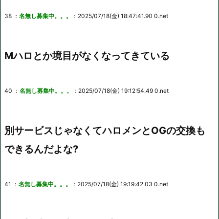
38 ：
名無し募集中。。。
：2025/07/18(金) 18:47:41.90 0.net
Mハロとか境目がなくなってきている
40 ：
名無し募集中。。。
：2025/07/18(金) 19:12:54.49 0.net
別サービスじゃなくてハロメンとOGの交換も
できるんだよな?
41 ：
名無し募集中。。。
：2025/07/18(金) 19:19:42.03 0.net