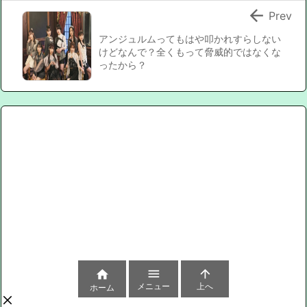

Prev
アンジュルムってもはや叩かれすらしない
けどなんで？全くもって脅威的ではなくな
ったから？



メニュー
上へ
ホーム