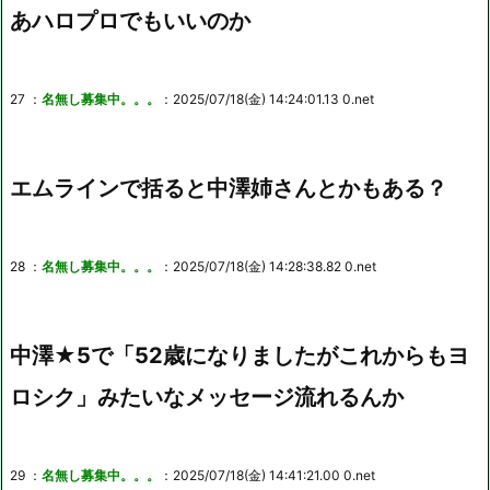
あハロプロでもいいのか
27 ：
名無し募集中。。。
：2025/07/18(金) 14:24:01.13 0.net
エムラインで括ると中澤姉さんとかもある？
28 ：
名無し募集中。。。
：2025/07/18(金) 14:28:38.82 0.net
中澤★5で「52歳になりましたがこれからもヨ
ロシク」みたいなメッセージ流れるんか
29 ：
名無し募集中。。。
：2025/07/18(金) 14:41:21.00 0.net