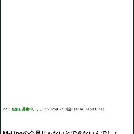
22 ：
名無し募集中。。。
：2025/07/18(金) 14:04:39.50 0.net
M-Lineの会員じゃないとできないんでしょ