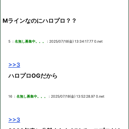
Mラインなのにハロプロ？？
5 ：
名無し募集中。。。
：2025/07/18(金) 13:34:17.77 0.net
>>3
ハロプロOGだから
16 ：
名無し募集中。。。
：2025/07/18(金) 13:52:28.97 0.net
>>3