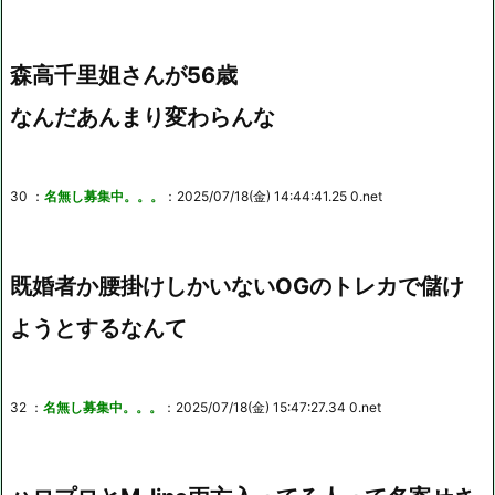
森高千里姐さんが56歳
なんだあんまり変わらんな
30 ：
名無し募集中。。。
：2025/07/18(金) 14:44:41.25 0.net
既婚者か腰掛けしかいないOGのトレカで儲け
ようとするなんて
32 ：
名無し募集中。。。
：2025/07/18(金) 15:47:27.34 0.net