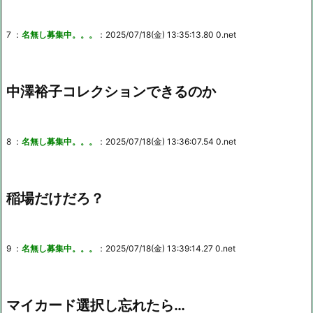
7 ：
名無し募集中。。。
：2025/07/18(金) 13:35:13.80 0.net
中澤裕子コレクションできるのか
8 ：
名無し募集中。。。
：2025/07/18(金) 13:36:07.54 0.net
稲場だけだろ？
9 ：
名無し募集中。。。
：2025/07/18(金) 13:39:14.27 0.net
マイカード選択し忘れたら…