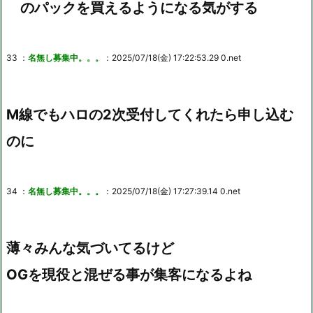
のパックを買えるようになる気がする
33 ：
名無し募集中。。。
：2025/07/18(金) 17:22:53.29 0.net
M線でもハロの2次受付してくれたら申し込む
のに
34 ：
名無し募集中。。。
：2025/07/18(金) 17:27:39.14 0.net
薄々みんな気づいてるけど
OGを現役と混ぜる事が集客になるよね