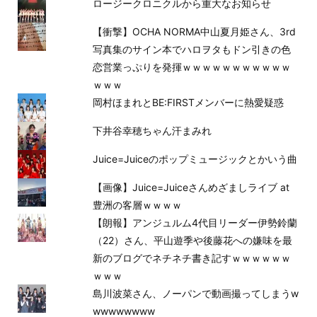
ロージークロニクルから重大なお知らせ
【衝撃】OCHA NORMA中山夏月姫さん、3rd
写真集のサイン本でハロヲタもドン引きの色
恋営業っぷりを発揮ｗｗｗｗｗｗｗｗｗｗｗ
ｗｗｗ
岡村ほまれとBE:FIRSTメンバーに熱愛疑惑
下井谷幸穂ちゃん汗まみれ
Juice=Juiceのポップミュージックとかいう曲
【画像】Juice=Juiceさんめざましライブ at
豊洲の客層ｗｗｗｗ
【朗報】アンジュルム4代目リーダー伊勢鈴蘭
（22）さん、平山遊季や後藤花への嫌味を最
新のブログでネチネチ書き記すｗｗｗｗｗｗ
ｗｗｗ
島川波菜さん、ノーパンで動画撮ってしまうw
wwwwwwww