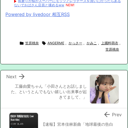
島倉りか様がスーパーにモッツアレラチーズを買いに行ったらある
ないでおばさん店員と揉めるww
NEW!
Powered by livedoor 相互RSS

笠原桃奈

ANGERME
,
かっさー
,
かみこ
,
上國料萌衣
,
笠原桃奈

Next
工藤由愛ちゃん「小田さんとお話しまし
た、というとんでもない嬉しい出来事が起
きてまして、」

Prev
【速報】宮本佳林新曲「地球最後の告白