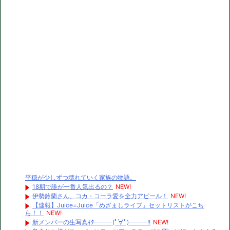
平穏が少しずつ壊れていく家族の物語。
18期で誰が一番人気出るの？
NEW!
伊勢鈴蘭さん、コカ・コーラ愛を全力アピール！
NEW!
【速報】Juice=Juice「めざましライブ」セットリストがこち
ら！！
NEW!
新メンバーの生写真ｷﾀ━━━(ﾟ∀ﾟ)━━━!!
NEW!