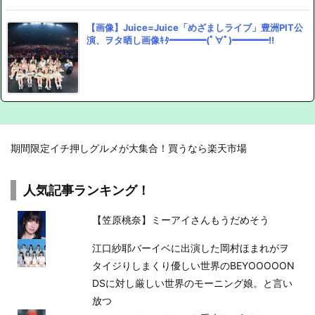
【画像】Juice=Juice「めざましライブ」豊洲PIT公
演、ヲタ晒し画像ｷﾀ━━━━(ﾟ∀ﾟ)━━━━!!
期間限定イチ押しグルメが大集合！買うなら楽天市場
人気記事ランキング！
【笠原桃奈】ミーアイさんもうだめそう
江口紗耶バーイベに出演した岡村ほまれがヲ
タイジりしまくり優しい世界のBEYOOOOON
DSに対し厳しい世界のモーニング娘。と言い
放つ