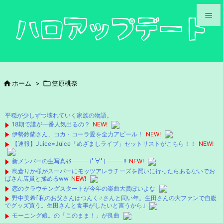


メニュ

サイド

ホーム
>

笠原桃奈

前へ

平穏が少しずつ壊れていく家族の物語。
次へ
18期で誰が一番人気出るの？
NEW!
伊勢鈴蘭さん、コカ・コーラ愛を全力アピール！
NEW!

【速報】Juice=Juice「めざましライブ」セットリストがこちら！！
NEW!
検索
新メンバーの生写真ｷﾀ━━━(ﾟ∀ﾟ)━━━!!
NEW!
島倉りか様がスーパーにモッツアレラチーズを買いに行ったらあるないでお
ばさん店員と揉めるww
NEW!
恋のクラウチングスタートが今年の楽曲大賞ぽいよな
野中美希｢私のお父さんはつんく♂さんと同い年。生田さんの大ファンで自腹
でグッズ買う。生田さんと食事がしたいと言うから｣
モーニング娘。の「このまま！」が良曲