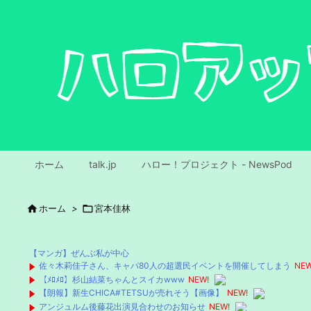
ホーム
talk.jp
ハロー！プロジェクト - NewsPod

ホーム
>

宮本佳林
【マンガ】ぜんぶ私が中心
佐々木莉佳子さん、キャパ80人の超選民イベントを開催してしまう
NEW
【ﾒﾛﾒﾛ】杉山結菜ちゃんとスイカwww
NEW!
【朗報】新生CHICA#TETSUが売れそう【画像】
NEW!
アンジュルム後藤花出演見合わせのお知らせ
NEW!