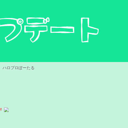
ハロプロぽーたる
!