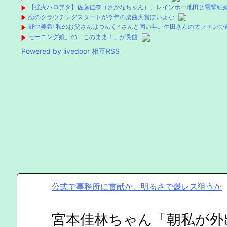
【強火ハロヲタ】佐藤佳奈（さかなちゃん）、レインボー池田と電撃結
恋のクラウチングスタートが今年の楽曲大賞ぽいよな
野中美希｢私のお父さんはつんく♂さんと同い年。生田さんの大ファンで
モーニング娘。の「このまま！」が良曲
Powered by livedoor 相互RSS
公式で事務所に貢献か、明るさで爆レス狙うか
宮本佳林ちゃん「朝私が外