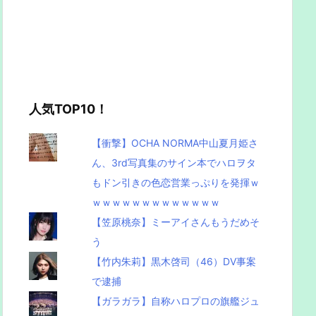
人気TOP10！
【衝撃】OCHA NORMA中山夏月姫さ
ん、3rd写真集のサイン本でハロヲタ
もドン引きの色恋営業っぷりを発揮ｗ
ｗｗｗｗｗｗｗｗｗｗｗｗｗ
【笠原桃奈】ミーアイさんもうだめそ
う
【竹内朱莉】黒木啓司（46）DV事案
で逮捕
【ガラガラ】自称ハロプロの旗艦ジュ