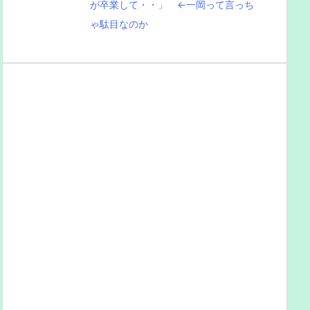
が卒業して・・」 ←一岡って言っち
ゃ駄目なのか