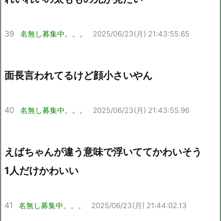
39
名無し募集中。。。
2025/06/23(月) 21:43:55.65
面長言われてるけど顔小さいやん
40
名無し募集中。。。
2025/06/23(月) 21:43:55.96
えばちゃんが違う意味で浮いててかわいそう
1人だけかわいい
41
名無し募集中。。。
2025/06/23(月) 21:44:02.13