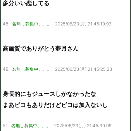
多分いい恋してる
48
名無し募集中。。。
2025/06/23(月) 21:45:19.93
高画質でありがとう夢月さん
49
名無し募集中。。。
2025/06/23(月) 21:45:25.23
身長的にもジュースしかなかったな
まあビヨもありだけどビヨは加入ないし
51
名無し募集中。。。
2025/06/23(月) 21:45:30.99