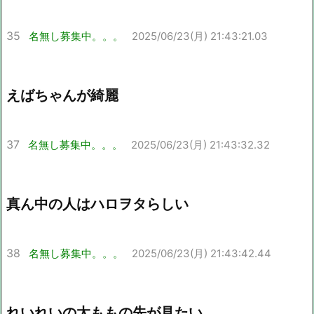
35
名無し募集中。。。
2025/06/23(月) 21:43:21.03
えばちゃんが綺麗
37
名無し募集中。。。
2025/06/23(月) 21:43:32.32
真ん中の人はハロヲタらしい
38
名無し募集中。。。
2025/06/23(月) 21:43:42.44
れいれいの太ももの先が見たい