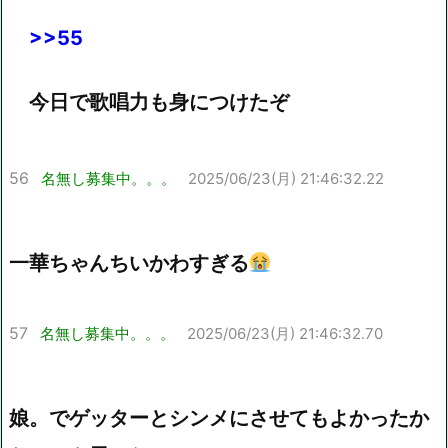
>>55
今日で歌唱力も身につけたぞ
56
名無し募集中。。。
2025/06/23(月) 21:46:32.22
一華ちゃんちいかわすぎる
57
名無し募集中。。。
2025/06/23(月) 21:46:32.70
娘。でゲッターとシンメにさせてもよかったか