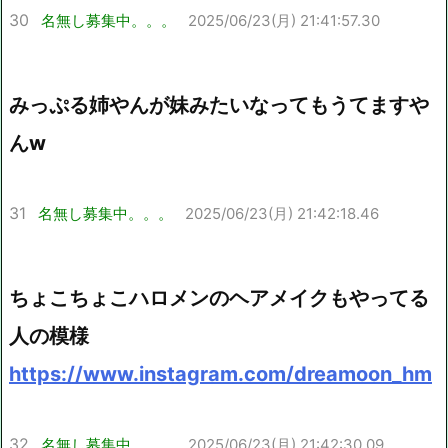
30
名無し募集中。。。
2025/06/23(月) 21:41:57.30
みっぷる姉やんが妹みたいなってもうてますや
んw
31
名無し募集中。。。
2025/06/23(月) 21:42:18.46
ちょこちょこハロメンのヘアメイクもやってる
人の模様
https://www.instagram.com/dreamoon_hm
32
名無し募集中。。。
2025/06/23(月) 21:42:30.09