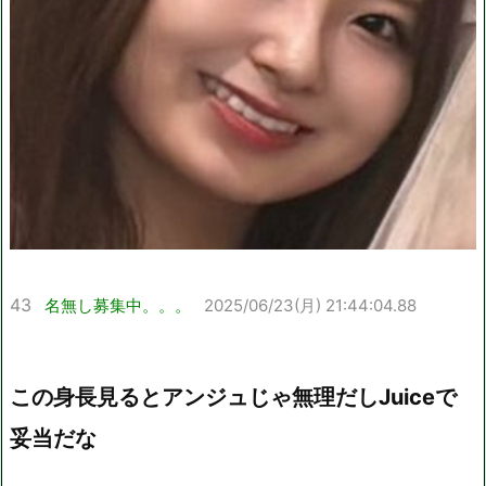
43
名無し募集中。。。
2025/06/23(月) 21:44:04.88
この身長見るとアンジュじゃ無理だしJuiceで
妥当だな