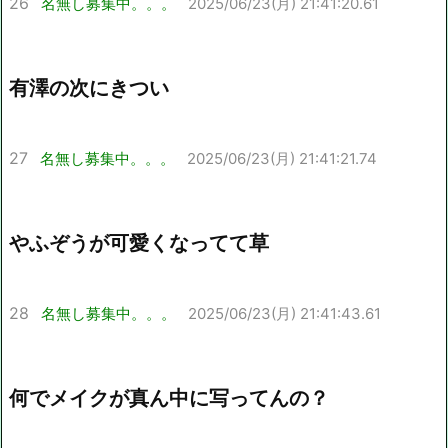
26
名無し募集中。。。
2025/06/23(月) 21:41:20.61
有澤の次にきつい
27
名無し募集中。。。
2025/06/23(月) 21:41:21.74
やふぞうが可愛くなってて草
28
名無し募集中。。。
2025/06/23(月) 21:41:43.61
何でメイクが真ん中に写ってんの？