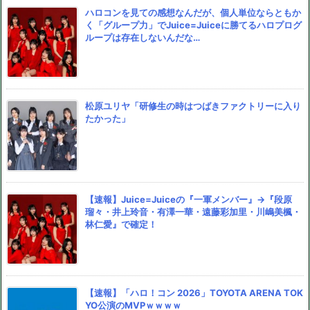
ハロコンを見ての感想なんだが、個人単位ならともか
く「グループ力」でJuice=Juiceに勝てるハロプログ
ループは存在しないんだな…
松原ユリヤ「研修生の時はつばきファクトリーに入り
たかった」
【速報】Juice=Juiceの『一軍メンバー』→『段原
瑠々・井上玲音・有澤一華・遠藤彩加里・川嶋美楓・
林仁愛』で確定！
【速報】「ハロ！コン 2026」TOYOTA ARENA TOK
YO公演のMVPｗｗｗｗ