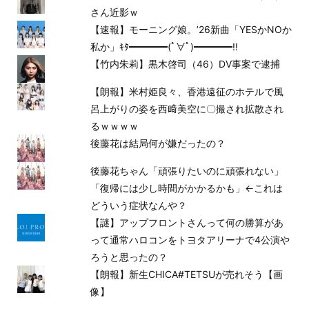
さん近影ｗ
【速報】モーニング娘。’26新曲「YESかNOか
私か」ｷﾀ━━━━(ﾟ∀ﾟ)━━━━!!
【竹内朱莉】黒木啓司（46）DV事案で逮捕
【朗報】米村姫良々、香港遠征のホテルで風
呂上がりの姿を西﨑美空に〇撮され拡散され
るｗｗｗｗ
後藤花は結局何が嫌だったの？
後藤花ちゃん「頑張りたいのに頑張れない」
「復帰には少し時間がかかるかも」←これは
どういう症状なんや？
【謎】アップフロントさんって何の勝算があ
って通常ハロコンをトヨタアリーナで4公演や
ろうと思ったの？
【朗報】新生CHICA#TETSUが売れそう【画
像】