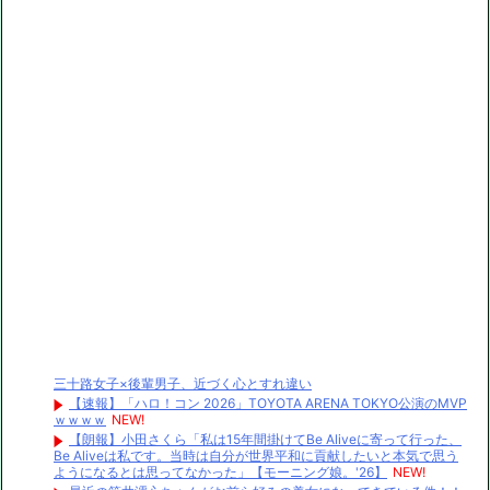
三十路女子×後輩男子、近づく心とすれ違い
【速報】「ハロ！コン 2026」TOYOTA ARENA TOKYO公演のMVP
ｗｗｗｗ
NEW!
【朗報】小田さくら「私は15年間掛けてBe Aliveに寄って行った、
Be Aliveは私です。当時は自分が世界平和に貢献したいと本気で思う
ようになるとは思ってなかった」【モーニング娘。'26】
NEW!