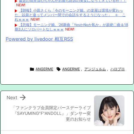
最近の筒井澪心ちゃんがお前ら好みの美女になってきている件！！
NEW!
【朗報】小田さくら「今のモーニング娘。の楽屋は環境が変わっ
た、以前と違ってメンバー間での会話をするようになった」 ← こ
れｗｗｗ
NEW!
【悲報】モーニング娘。’26新曲「YesかNoか私か」が超絶〇曲＆18
期3人にソロパートなしｗｗｗ
NEW!
Powered by livedoor 相互RSS

ANGERME

ANGERME
,
アンジュルム
,
ハロプロ

Next
「ファンクラブ会員限定バースデーライブ
『SAYUMING"F"ANDOLL』」ダンサー変
更のお知らせ