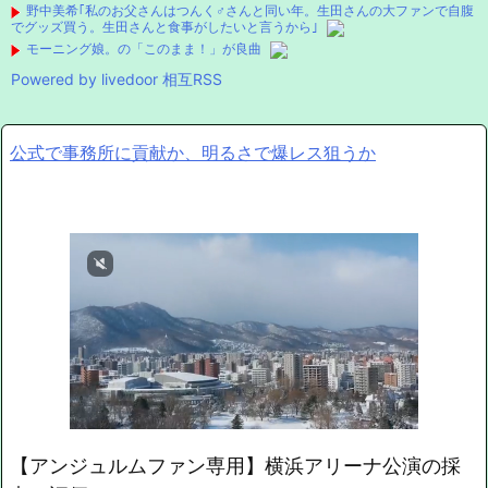
野中美希｢私のお父さんはつんく♂さんと同い年。生田さんの大ファンで自腹
でグッズ買う。生田さんと食事がしたいと言うから｣
モーニング娘。の「このまま！」が良曲
Powered by livedoor 相互RSS
公式で事務所に貢献か、明るさで爆レス狙うか
【アンジュルムファン専用】横浜アリーナ公演の採