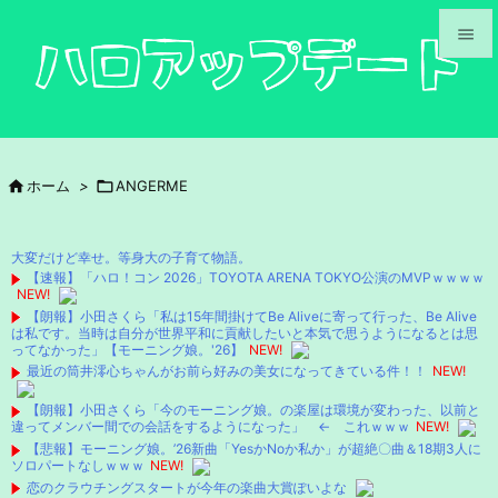


メニュ

サイド

ホーム
>

ANGERME

前へ

大変だけど幸せ。等身大の子育て物語。
次へ
【速報】「ハロ！コン 2026」TOYOTA ARENA TOKYO公演のMVPｗｗｗｗ
NEW!

【朗報】小田さくら「私は15年間掛けてBe Aliveに寄って行った、Be Alive
検索
は私です。当時は自分が世界平和に貢献したいと本気で思うようになるとは思
ってなかった」【モーニング娘。'26】
NEW!
最近の筒井澪心ちゃんがお前ら好みの美女になってきている件！！
NEW!
【朗報】小田さくら「今のモーニング娘。の楽屋は環境が変わった、以前と
違ってメンバー間での会話をするようになった」 ← これｗｗｗ
NEW!
【悲報】モーニング娘。’26新曲「YesかNoか私か」が超絶〇曲＆18期3人に
ソロパートなしｗｗｗ
NEW!
恋のクラウチングスタートが今年の楽曲大賞ぽいよな