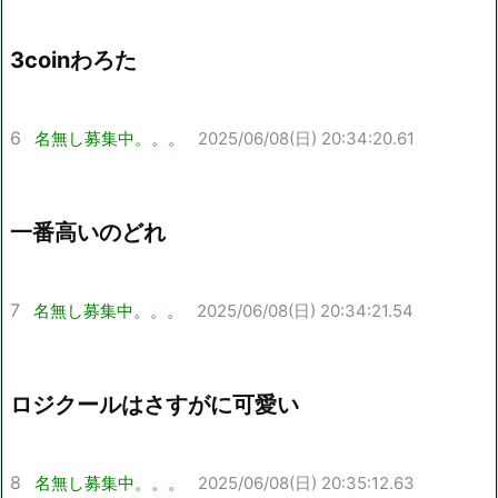
3coinわろた
6
名無し募集中。。。
2025/06/08(日) 20:34:20.61
一番高いのどれ
7
名無し募集中。。。
2025/06/08(日) 20:34:21.54
ロジクールはさすがに可愛い
8
名無し募集中。。。
2025/06/08(日) 20:35:12.63