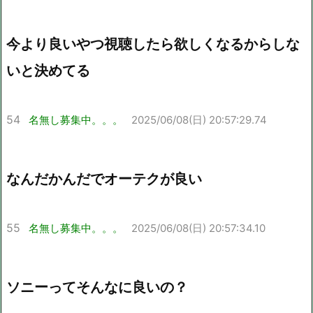
今より良いやつ視聴したら欲しくなるからしな
いと決めてる
54
名無し募集中。。。
2025/06/08(日) 20:57:29.74
なんだかんだでオーテクが良い
55
名無し募集中。。。
2025/06/08(日) 20:57:34.10
ソニーってそんなに良いの？