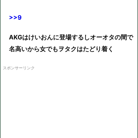
>>9
AKGはけいおんに登場するしオーオタの間で
名高いから女でもヲタクはたどり着く
スポンサーリンク