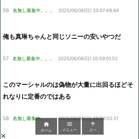
56
名無し募集中。。。
2025/06/08(日) 20:57:48.84
俺も真琳ちゃんと同じソニーの安いやつだ
57
名無し募集中。。。
2025/06/08(日) 20:59:01.52
このマーシャルのは偽物が大量に出回るほどそ
れなりに定番のではある
58
名無し募集中。。。
2025/06/08(日) 20:59:03.51



メニュー
上へ
ホーム