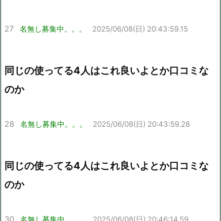
27
名無し募集中。。。
2025/06/08(日) 20:43:59.15
同じの使ってる4人はこれ良いよとか口コミな
のか
28
名無し募集中。。。
2025/06/08(日) 20:43:59.28
同じの使ってる4人はこれ良いよとか口コミな
のか
30
名無し募集中。。。
2025/06/08(日) 20:46:14.59