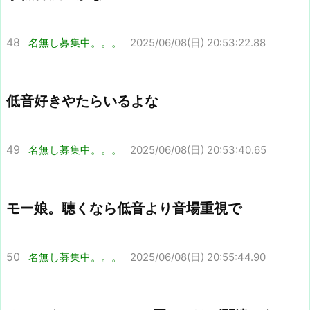
48
名無し募集中。。。
2025/06/08(日) 20:53:22.88
低音好きやたらいるよな
49
名無し募集中。。。
2025/06/08(日) 20:53:40.65
モー娘。聴くなら低音より音場重視で
50
名無し募集中。。。
2025/06/08(日) 20:55:44.90