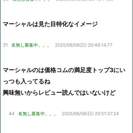
マーシャルは見た目特化なイメージ
31
名無し募集中。。。
2025/06/08(日) 20:46:14.77
マーシャルのは価格コムの満足度トップ3にい
っつも入ってるね
興味無いからレビュー読んではいないけど
44
名無し募集中。。。
2025/06/08(日) 20:51:37.24