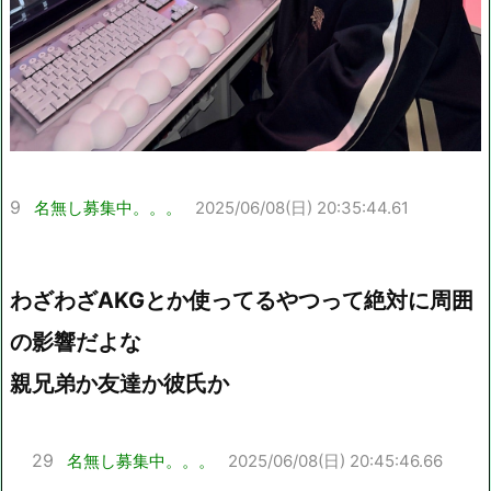
9
名無し募集中。。。
2025/06/08(日) 20:35:44.61
わざわざAKGとか使ってるやつって絶対に周囲
の影響だよな
親兄弟か友達か彼氏か
29
名無し募集中。。。
2025/06/08(日) 20:45:46.66