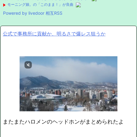
モーニング娘。の「このまま！」が良曲
Powered by livedoor 相互RSS
公式で事務所に貢献か、明るさで爆レス狙うか
またまたハロメンのヘッドホンがまとめられたよ