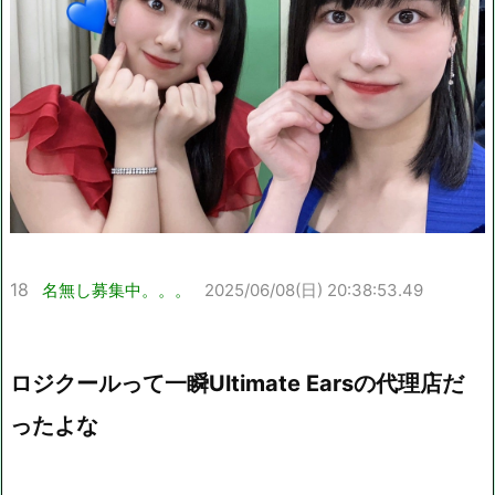
18
名無し募集中。。。
2025/06/08(日) 20:38:53.49
ロジクールって一瞬Ultimate Earsの代理店だ
ったよな