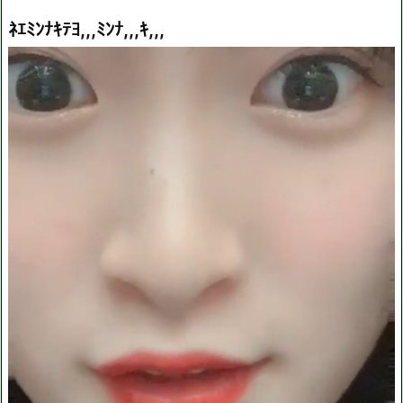
ﾈｴﾐﾝﾅｷﾃﾖ,,,ﾐﾝﾅ,,,ｷ,,,