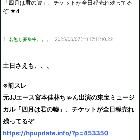
Mute
「四月は君の嘘」、チケットが全日程売れ残ってる
ぞ ★4
1
名無し募集中。。。
2025/06/07(土) 17:11:10.22
土日さえも、、、
※前スレ
元JJエース宮本佳林ちゃん出演の東宝ミュージ
カル「四月は君の嘘」、チケットが全日程売れ
残ってるぞ
https://hpupdate.info/?p=453350