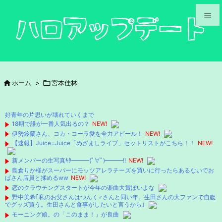


メニュ

サイド

ホーム
>

宮本佳林

前へ

好青年の片思いが壊れていくまで
次へ
18期で誰が一番人気出るの？
NEW!
伊勢鈴蘭さん、コカ・コーラ愛を全力アピール！
NEW!

【速報】Juice=Juice「めざましライブ」セットリストがこちら！！
NEW!
検索
新メンバーの生写真ｷﾀ━━━(ﾟ∀ﾟ)━━━!!
NEW!
島倉りか様がスーパーにモッツアレラチーズを買いに行ったらあるないでお
ばさん店員と揉めるww
NEW!
恋のクラウチングスタートが今年の楽曲大賞ぽいよな
野中美希｢私のお父さんはつんく♂さんと同い年。生田さんの大ファンで自腹
でグッズ買う。生田さんと食事がしたいと言うから｣
モーニング娘。の「このまま！」が良曲