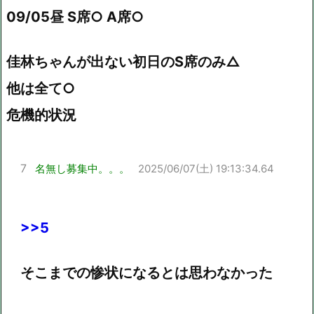
09/05昼 S席○ A席○
佳林ちゃんが出ない初日のS席のみ△
他は全て○
危機的状況
7
名無し募集中。。。
2025/06/07(土) 19:13:34.64
>>5
そこまでの惨状になるとは思わなかった