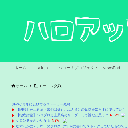
ホーム
talk.jp
ハロー！プロジェクト - NewsPod

ホーム
>

モーニング娘。
爽やか青年に忍び寄るストーカー疑惑
【朗報】井上春華（京都出身）、ぶぶ漬けの意味を知らずに使っていた
【徹底討論】ハロプロ史上最高のリーダーって誰だと思う？
NEW!
ケロンヌかわいいなあ
NEW!
松本わかにゃ、昨日のブログは2年前に書いてストックしていたものでし