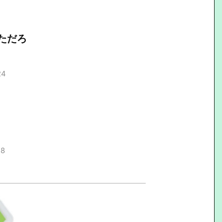
ただろ
24
38