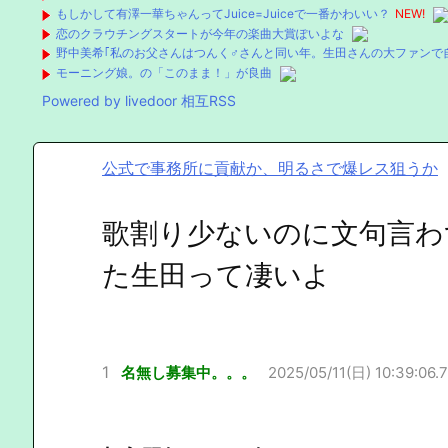
もしかして有澤一華ちゃんってJuice=Juiceで一番かわいい？
NEW!
恋のクラウチングスタートが今年の楽曲大賞ぽいよな
野中美希｢私のお父さんはつんく♂さんと同い年。生田さんの大ファンで
モーニング娘。の「このまま！」が良曲
Powered by livedoor 相互RSS
公式で事務所に貢献か、明るさで爆レス狙うか
歌割り少ないのに文句言わ
た生田って凄いよ
1
名無し募集中。。。
2025/05/11(日) 10:39:06.