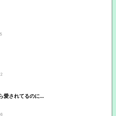
95
72
ら愛されてるのに…
86