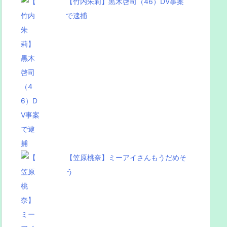
【竹内朱莉】黒木啓司（46）DV事案
で逮捕
【笠原桃奈】ミーアイさんもうだめそ
う