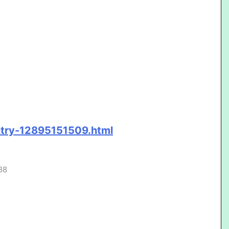
ntry-12895151509.html
88