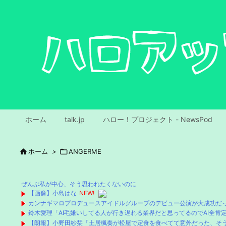
ホーム
talk.jp
ハロー！プロジェクト - NewsPod

ホーム
>

ANGERME
ぜんぶ私が中心、そう思われたくないのに
【画像】小島はな
NEW!
カンナギマロプロデュースアイドルグループのデビュー公演が大成功だ
鈴木愛理「AI毛嫌いしてる人が行き遅れる業界だと思ってるのでAI全
【朗報】小野田紗栞「土居楓奏が松屋で定食を食べてて意外だった、そ