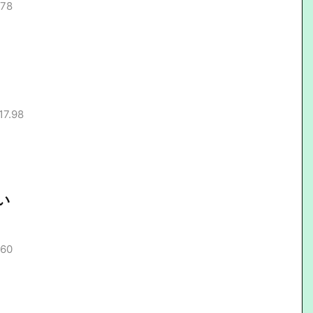
.78
17.98
い
.60