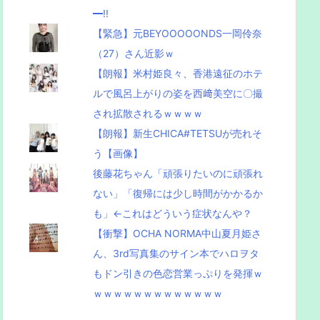
━!!
【緊急】元BEYOOOOONDS一岡伶奈
（27）さん近影ｗ
【朗報】米村姫良々、香港遠征のホテ
ルで風呂上がりの姿を西﨑美空に〇撮
され拡散されるｗｗｗｗ
【朗報】新生CHICA#TETSUが売れそ
う【画像】
後藤花ちゃん「頑張りたいのに頑張れ
ない」「復帰には少し時間がかかるか
も」←これはどういう症状なんや？
【衝撃】OCHA NORMA中山夏月姫さ
ん、3rd写真集のサイン本でハロヲタ
もドン引きの色恋営業っぷりを発揮ｗ
ｗｗｗｗｗｗｗｗｗｗｗｗｗ