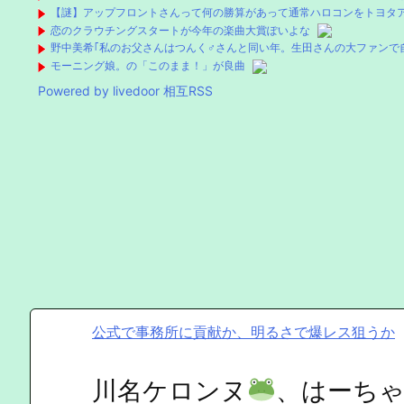
【謎】アップフロントさんって何の勝算があって通常ハロコンをトヨタ
恋のクラウチングスタートが今年の楽曲大賞ぽいよな
野中美希｢私のお父さんはつんく♂さんと同い年。生田さんの大ファンで
モーニング娘。の「このまま！」が良曲
Powered by livedoor 相互RSS
公式で事務所に貢献か、明るさで爆レス狙うか
川名ケロンヌ
、はーち