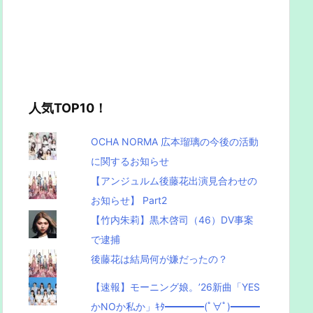
人気TOP10！
OCHA NORMA 広本瑠璃の今後の活動
に関するお知らせ
【アンジュルム後藤花出演見合わせの
お知らせ】 Part2
【竹内朱莉】黒木啓司（46）DV事案
で逮捕
後藤花は結局何が嫌だったの？
【速報】モーニング娘。’26新曲「YES
かNOか私か」ｷﾀ━━━━(ﾟ∀ﾟ)━━━