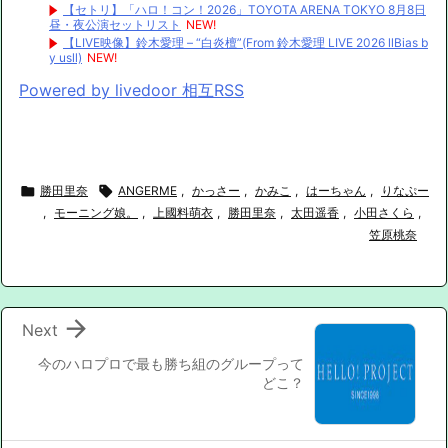
【セトリ】「ハロ！コン！2026」TOYOTA ARENA TOKYO 8月8日
昼・夜公演セットリスト
NEW!
【LIVE映像】鈴木愛理 – “白炎檀”(From 鈴木愛理 LIVE 2026 llBias b
y usll)
NEW!
Powered by livedoor 相互RSS

勝田里奈

ANGERME
,
かっさー
,
かみこ
,
はーちゃん
,
りなぷー
,
モーニング娘。
,
上國料萌衣
,
勝田里奈
,
太田遥香
,
小田さくら
,
笠原桃奈

Next
今のハロプロで最も勝ち組のグループって
どこ？