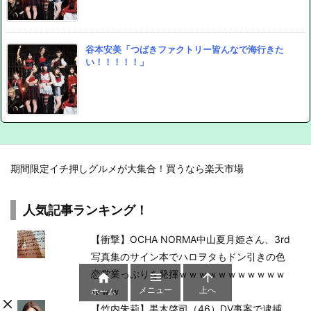
谷本安美「つばきファクトリー皆んなで海行きた
い！！！！！」
期間限定イチ押しグルメが大集合！買うなら楽天市場
人気記事ランキング！
【衝撃】OCHA NORMA中山夏月姫さん、3rd
写真集のサイン本でハロヲタもドン引きの色
恋営業っぷりを発揮ｗｗｗｗｗｗｗｗｗｗｗ



メニュー
上へ
ｗｗｗ
ホーム
【竹内朱莉】黒木啓司（46）DV事案で逮捕