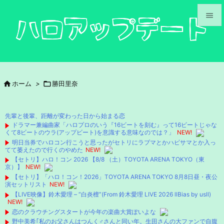


メニュ

サイド

ホーム
>

勝田里奈

前へ

先輩と後輩、距離が変わった日から始まる恋
次へ
ドラマー兼編曲家「ハロプロのいう『16ビートを刻む』って16ビートじゃな
くて8ビートのウラ(アップビート)を意識する意味なのでは？」
NEW!

明日当券でハロコン行こうと思ったがセトリにラブマとかハピサマとか入っ
検索
てて萎えたので行くのやめた
NEW!
【セトリ】ハロ！コン 2026 【8/8 （土）TOYOTA ARENA TOKYO（東
京）】
NEW!
【セトリ】「ハロ！コン！2026」TOYOTA ARENA TOKYO 8月8日昼・夜公
演セットリスト
NEW!
【LIVE映像】鈴木愛理 – “白炎檀”(From 鈴木愛理 LIVE 2026 llBias by usll)
NEW!
恋のクラウチングスタートが今年の楽曲大賞ぽいよな
野中美希｢私のお父さんはつんく♂さんと同い年。生田さんの大ファンで自腹