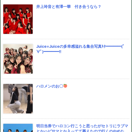
井上玲音と有澤一華 付き合うなら？
Juice=Juiceの多幸感溢れる集合写真ｷﾀ━━━━(ﾟ
∀ﾟ)━━━━!!
ハロメンのお〇
明日当券でハロコン行こうと思ったがセトリにラブマ
とかハピサマとか入ってて萎えたので行くのやめた