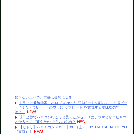
知らない土地で、主婦は孤独になる
ドラマー兼編曲家「ハロプロのいう『16ビートを刻む』って16ビー
トじゃなくて8ビートのウラ(アップビート)を意識する意味なので
は？」
NEW!
明日当券でハロコン行こうと思ったがセトリにラブマとかハピサマ
とか入ってて萎えたので行くのやめた
NEW!
【セトリ】ハロ！コン 2026 【8/8 （土）TOYOTA ARENA TOKYO
（東京）】
NEW!