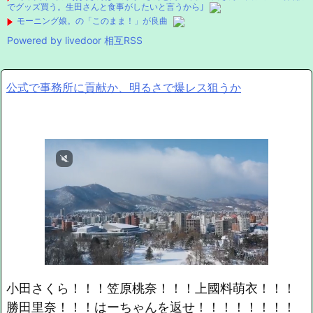
でグッズ買う。生田さんと食事がしたいと言うから｣
モーニング娘。の「このまま！」が良曲
Powered by livedoor 相互RSS
公式で事務所に貢献か、明るさで爆レス狙うか
小田さくら！！！笠原桃奈！！！上國料萌衣！！！
勝田里奈！！！はーちゃんを返せ！！！！！！！！