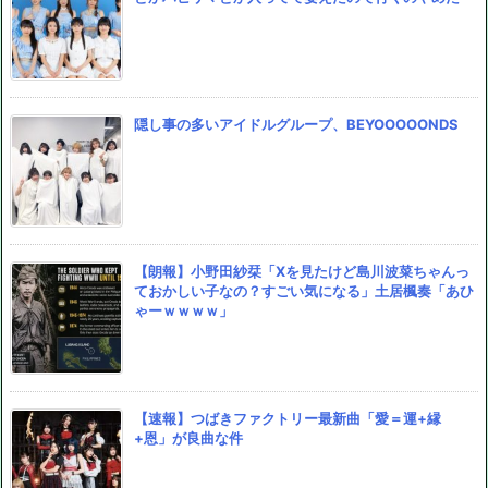
隠し事の多いアイドルグループ、BEYOOOOONDS
【朗報】小野田紗栞「Xを見たけど島川波菜ちゃんっ
ておかしい子なの？すごい気になる」土居楓奏「あひ
ゃーｗｗｗｗ」
【速報】つばきファクトリー最新曲「愛＝運+縁
+恩」が良曲な件