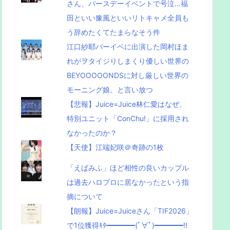
さん、バースデーイベントで号泣…福
田といい豫風といいリトキャメ全員も
う辞めたくてたまらなそう件
江口紗耶バーイベに出演した岡村ほま
れがヲタイジりしまくり優しい世界の
BEYOOOOONDSに対し厳しい世界の
モーニング娘。と言い放つ
【悲報】Juice=Juice林仁愛はなぜ、
特別ユニット「ConChu!」に採用され
なかったのか？
【天使】江端妃咲＠奇跡の1枚
「えばみふ」ほど相性の良いカップル
は過去ハロプロに居なかったという指
摘について
【朗報】Juice=Juiceさん「TIF2026」
で1位獲得ｷﾀ━━━━(ﾟ∀ﾟ)━━━━!!