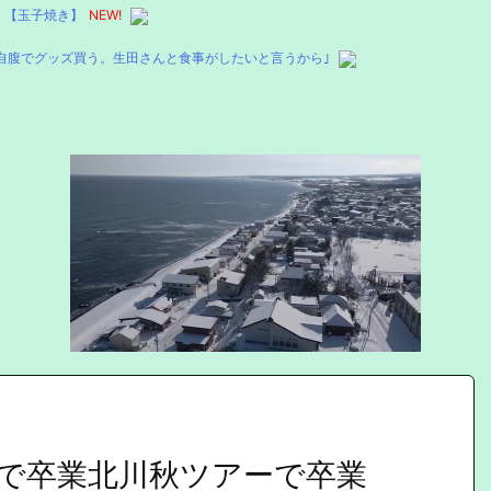
った！【玉子焼き】
NEW!
自腹でグッズ買う。生田さんと食事がしたいと言うから｣
で卒業北川秋ツアーで卒業