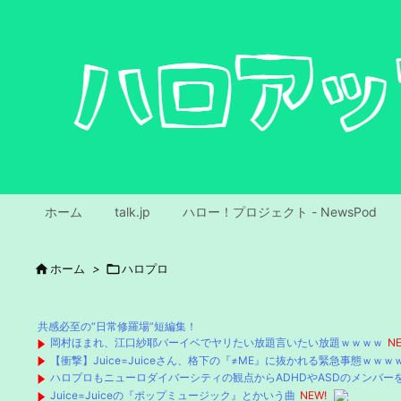
ホーム
talk.jp
ハロー！プロジェクト - NewsPod

ホーム
>

ハロプロ
共感必至の“日常修羅場”短編集！
岡村ほまれ、江口紗耶バーイベでヤリたい放題言いたい放題ｗｗｗｗ
NE
【衝撃】Juice=Juiceさん、格下の『≠ME』に抜かれる緊急事態ｗｗ
ハロプロもニューロダイバーシティの観点からADHDやASDのメンバー
Juice=Juiceの『ポップミュージック』とかいう曲
NEW!