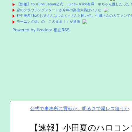
【朗報】YouTube Japan公式、Juice=Juice有澤一華ちゃん推しだ
恋のクラウチングスタートが今年の楽曲大賞ぽいよな
野中美希｢私のお父さんはつんく♂さんと同い年。生田さんの大ファンで
モーニング娘。の「このまま！」が良曲
Powered by livedoor 相互RSS
公式で事務所に貢献か、明るさで爆レス狙うか
【速報】小田夏のハロコン