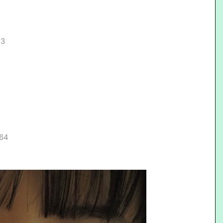
23
.64