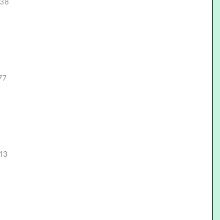
.38
77
.13