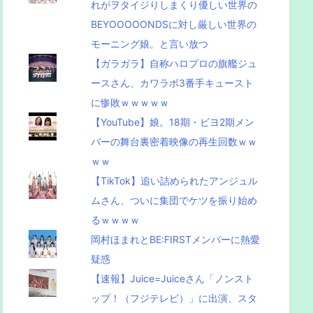
れがヲタイジりしまくり優しい世界の
BEYOOOOONDSに対し厳しい世界の
モーニング娘。と言い放つ
【ガラガラ】自称ハロプロの旗艦ジュ
ースさん、カワラボ3番手キュースト
に惨敗ｗｗｗｗｗ
【YouTube】娘。18期・ビヨ2期メン
バーの舞台裏密着映像の再生回数ｗｗ
ｗｗ
【TikTok】追い詰められたアンジュル
ムさん、ついに集団でケツを振り始め
るｗｗｗｗ
岡村ほまれとBE:FIRSTメンバーに熱愛
疑惑
【速報】Juice=Juiceさん「ノンスト
ップ！（フジテレビ）」に出演、スタ