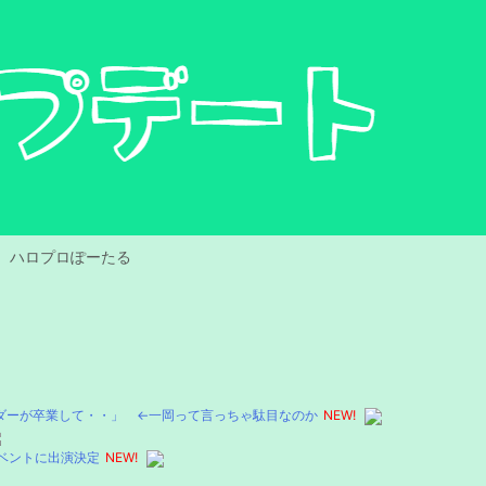
ハロプロぽーたる
リーダーが卒業して・・」 ←一岡って言っちゃ駄目なのか
NEW!
ークイベントに出演決定
NEW!