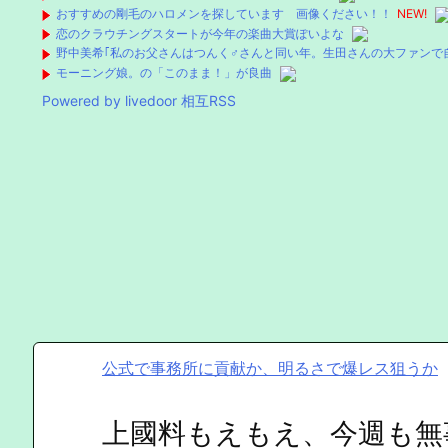
おすすめの剛毛のハロメンを探しています 画像ください！！
NEW!
恋のクラウチングスタートが今年の楽曲大賞ぽいよな
野中美希｢私のお父さんはつんく♂さんと同い年。生田さんの大ファンで
モーニング娘。の「このまま！」が良曲
Powered by livedoor 相互RSS
公式で事務所に貢献か、明るさで爆レス狙うか
上國料もえもえ、今週も無