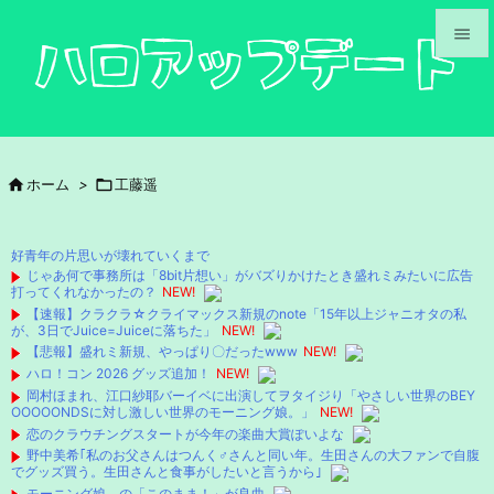


メニュ

サイド

ホーム
>

工藤遥

前へ

好青年の片思いが壊れていくまで
次へ
じゃあ何で事務所は「8bit片想い」がバズりかけたとき盛れミみたいに広告
打ってくれなかったの？
NEW!

【速報】クラクラ☆クライマックス新規のnote「15年以上ジャニオタの私
検索
が、3日でJuice=Juiceに落ちた」
NEW!
【悲報】盛れミ新規、やっぱり〇だったwww
NEW!
ハロ！コン 2026 グッズ追加！
NEW!
岡村ほまれ、江口紗耶バーイベに出演してヲタイジり「やさしい世界のBEY
OOOOONDSに対し激しい世界のモーニング娘。」
NEW!
恋のクラウチングスタートが今年の楽曲大賞ぽいよな
野中美希｢私のお父さんはつんく♂さんと同い年。生田さんの大ファンで自腹
でグッズ買う。生田さんと食事がしたいと言うから｣
モーニング娘。の「このまま！」が良曲