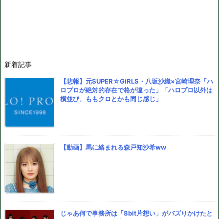
新着記事
【悲報】元SUPER☆GiRLS・八坂沙織×宮崎理奈「ハ
ロプロが絶対的存在で格が違った」「ハロプロ以外は
横並び、ももクロとかも同じ感じ」
【動画】馬に絡まれる森戸知沙希ww
じゃあ何で事務所は「8bit片想い」がバズりかけたと