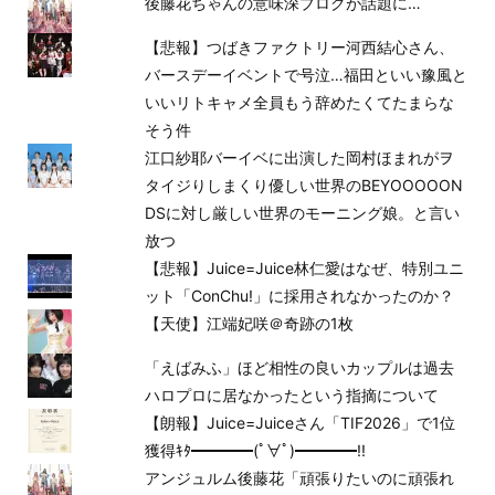
後藤花ちゃんの意味深ブログが話題に…
【悲報】つばきファクトリー河西結心さん、
バースデーイベントで号泣…福田といい豫風と
いいリトキャメ全員もう辞めたくてたまらな
そう件
江口紗耶バーイベに出演した岡村ほまれがヲ
タイジりしまくり優しい世界のBEYOOOOON
DSに対し厳しい世界のモーニング娘。と言い
放つ
【悲報】Juice=Juice林仁愛はなぜ、特別ユニ
ット「ConChu!」に採用されなかったのか？
【天使】江端妃咲＠奇跡の1枚
「えばみふ」ほど相性の良いカップルは過去
ハロプロに居なかったという指摘について
【朗報】Juice=Juiceさん「TIF2026」で1位
獲得ｷﾀ━━━━(ﾟ∀ﾟ)━━━━!!
アンジュルム後藤花「頑張りたいのに頑張れ