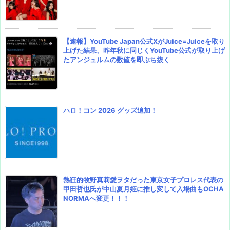
【速報】YouTube Japan公式XがJuice=Juiceを取り
上げた結果、昨年秋に同じくYouTube公式が取り上げ
たアンジュルムの数値を即ぶち抜く
ハロ！コン 2026 グッズ追加！
熱狂的牧野真莉愛ヲタだった東京女子プロレス代表の
甲田哲也氏が中山夏月姫に推し変して入場曲もOCHA
NORMAへ変更！！！