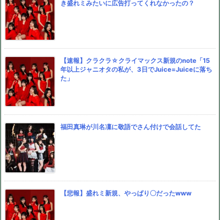
き盛れミみたいに広告打ってくれなかったの？
【速報】クラクラ☆クライマックス新規のnote「15
年以上ジャニオタの私が、3日でJuice=Juiceに落ち
た」
福田真琳が川名凜に敬語でさん付けで会話してた
【悲報】盛れミ新規、やっぱり〇だったwww