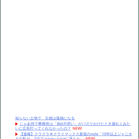
知らない土地で、主婦は孤独になる
じゃあ何で事務所は「8bit片想い」がバズりかけたとき盛れミみた
いに広告打ってくれなかったの？
NEW!
【速報】クラクラ☆クライマックス新規のnote「15年以上ジャニオ
タの私が、3日でJuice=Juiceに落ちた」
NEW!