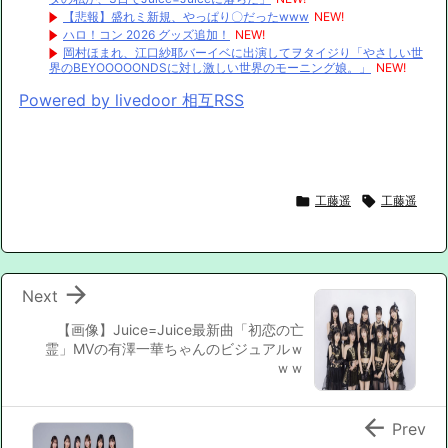
【悲報】盛れミ新規、やっぱり〇だったwww
NEW!
ハロ！コン 2026 グッズ追加！
NEW!
岡村ほまれ、江口紗耶バーイベに出演してヲタイジり「やさしい世
界のBEYOOOOONDSに対し激しい世界のモーニング娘。」
NEW!
Powered by livedoor 相互RSS

工藤遥

工藤遥

Next
【画像】Juice=Juice最新曲「初恋の亡
霊」MVの有澤一華ちゃんのビジュアルｗ
ｗｗ

Prev