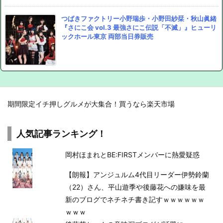
つばきファクトリー小野瑞歩・小野田紗栞・秋山眞緒
『さにこ会 vol.3 最強さにこ伝説「不滅」』ヒューリ
ックホール東京 両部当日券販売
期間限定イチ押しグルメが大集合！買うなら楽天市場
人気記事ランキング！
岡村ほまれとBE:FIRSTメンバーに熱愛疑惑
【朗報】アンジュルム4代目リーダー伊勢鈴蘭
（22）さん、平山遊季や後藤花への嫌味を最
新のブログでネチネチ書き記すｗｗｗｗｗｗ
ｗｗｗ