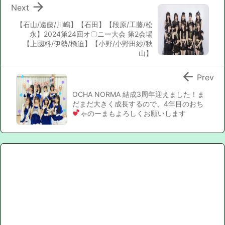

Next
【石山/遠藤/川嶋】【石田】【段原/工藤/松
永】2024第24回オ〇ニー大会 第2会場
【上國料/伊勢/橋迫】【小野/小野田紗/秋
山】

Prev
OCHA NORMA 結成3周年迎えました！ま
だまだ大きく成長するので、4年目のおち
ゃのーまもよろしくお願いします