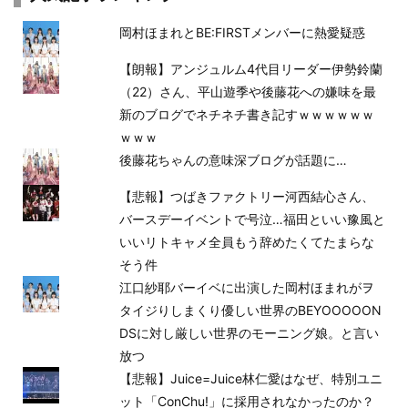
岡村ほまれとBE:FIRSTメンバーに熱愛疑惑
【朗報】アンジュルム4代目リーダー伊勢鈴蘭
（22）さん、平山遊季や後藤花への嫌味を最
新のブログでネチネチ書き記すｗｗｗｗｗｗ
ｗｗｗ
後藤花ちゃんの意味深ブログが話題に…
【悲報】つばきファクトリー河西結心さん、
バースデーイベントで号泣…福田といい豫風と
いいリトキャメ全員もう辞めたくてたまらな
そう件
江口紗耶バーイベに出演した岡村ほまれがヲ
タイジりしまくり優しい世界のBEYOOOOON
DSに対し厳しい世界のモーニング娘。と言い
放つ
【悲報】Juice=Juice林仁愛はなぜ、特別ユニ
ット「ConChu!」に採用されなかったのか？