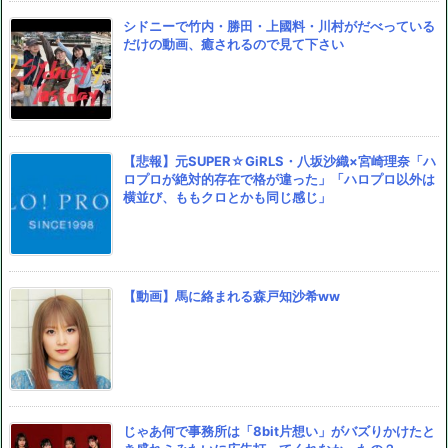
シドニーで竹内・勝田・上國料・川村がだべっている
だけの動画、癒されるので見て下さい
【悲報】元SUPER☆GiRLS・八坂沙織×宮崎理奈「ハ
ロプロが絶対的存在で格が違った」「ハロプロ以外は
横並び、ももクロとかも同じ感じ」
【動画】馬に絡まれる森戸知沙希ww
じゃあ何で事務所は「8bit片想い」がバズりかけたと