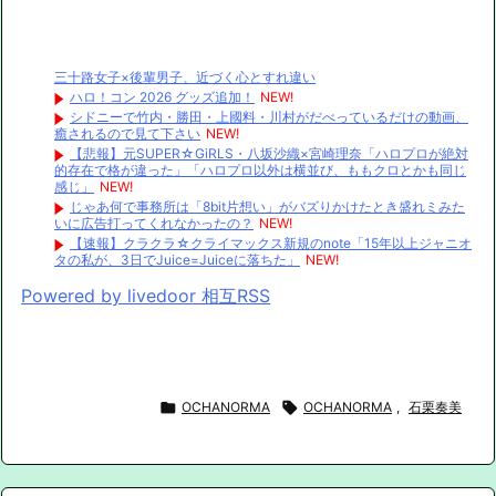
三十路女子×後輩男子、近づく心とすれ違い
ハロ！コン 2026 グッズ追加！
NEW!
シドニーで竹内・勝田・上國料・川村がだべっているだけの動画、
癒されるので見て下さい
NEW!
【悲報】元SUPER☆GiRLS・八坂沙織×宮崎理奈「ハロプロが絶対
的存在で格が違った」「ハロプロ以外は横並び、ももクロとかも同じ
感じ」
NEW!
じゃあ何で事務所は「8bit片想い」がバズりかけたとき盛れミみた
いに広告打ってくれなかったの？
NEW!
【速報】クラクラ☆クライマックス新規のnote「15年以上ジャニオ
タの私が、3日でJuice=Juiceに落ちた」
NEW!
Powered by livedoor 相互RSS

OCHANORMA

OCHANORMA
,
石栗奏美