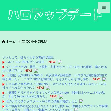


メニュ

サイド

ホーム
>

OCHANORMA

前へ

ゾッとして、ほろりとする奇妙な物語。
次へ
ハロ！コン 2026 グッズ追加！
NEW!
シドニーで竹内・勝田・上國料・川村がだべっているだけの動画、癒される

ので見て下さい
NEW!
検索
【悲報】元SUPER☆GiRLS・八坂沙織×宮崎理奈「ハロプロが絶対的存在で
格が違った」「ハロプロ以外は横並び、ももクロとかも同じ感じ」
NEW!
じゃあ何で事務所は「8bit片想い」がバズりかけたとき盛れミみたいに広告
打ってくれなかったの？
NEW!
【速報】クラクラ☆クライマックス新規のnote「15年以上ジャニオタの私
が、3日でJuice=Juiceに落ちた」
NEW!
恋のクラウチングスタートが今年の楽曲大賞ぽいよな
野中美希｢私のお父さんはつんく♂さんと同い年。生田さんの大ファンで自腹
でグッズ買う。生田さんと食事がしたいと言うから｣