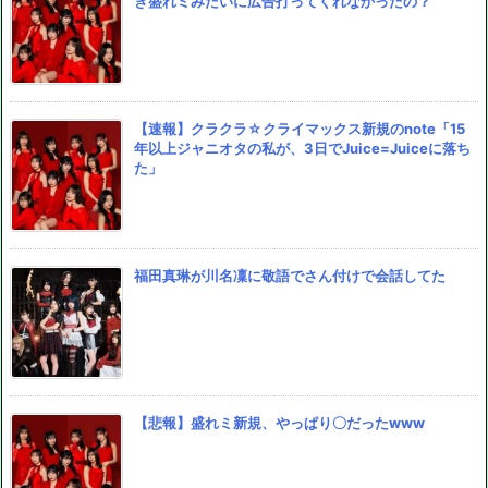
き盛れミみたいに広告打ってくれなかったの？
【速報】クラクラ☆クライマックス新規のnote「15
年以上ジャニオタの私が、3日でJuice=Juiceに落ち
た」
福田真琳が川名凜に敬語でさん付けで会話してた
【悲報】盛れミ新規、やっぱり〇だったwww