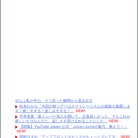
ぜんぶ私が中心、そう思った瞬間から歪み出す
松本わかな「今回の秋ツアーはスマイレージさんの楽曲も披露しま
す！嬉しすぎる！楽しみすぎる！」
NEW!
平井美葉「新メンバー加入を聞いて、正直寂しかった、でもこれが
新しいビヨなんだと、寂しさを受け止めることにした」
NEW!
【朗報】YouTube Japan 公式「Juice=Juiceの魅力、教えて！」
NEW!
岡村ほまれ「アップフロントはセンスがちょっとズレてる」
NEW!