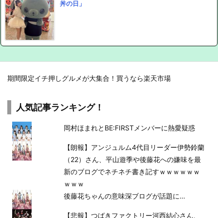
丼の日」
期間限定イチ押しグルメが大集合！買うなら楽天市場
人気記事ランキング！
岡村ほまれとBE:FIRSTメンバーに熱愛疑惑
【朗報】アンジュルム4代目リーダー伊勢鈴蘭
（22）さん、平山遊季や後藤花への嫌味を最
新のブログでネチネチ書き記すｗｗｗｗｗｗ
ｗｗｗ
後藤花ちゃんの意味深ブログが話題に…
【悲報】つばきファクトリー河西結心さん、