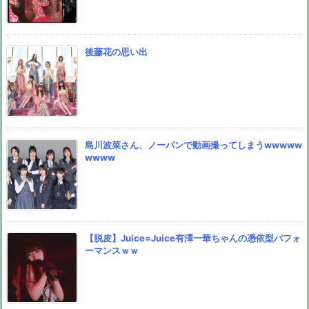
後藤花の思い出
島川波菜さん、ノーパンで動画撮ってしまうwwwww
wwww
【脱皮】Juice=Juice有澤一華ちゃんの憑依型パフォ
ーマンスｗｗ