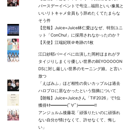
バースデーイベントで号泣…福田といい豫風と
いいリトキャメ全員もう辞めたくてたまらな
そう件
【悲報】Juice=Juice林仁愛はなぜ、特別ユニ
ット「ConChu!」に採用されなかったのか？
【天使】江端妃咲＠奇跡の1枚
江口紗耶バーイベに出演した岡村ほまれがヲ
タイジりしまくり優しい世界のBEYOOOOON
DSに対し厳しい世界のモーニング娘。と言い
放つ
「えばみふ」ほど相性の良いカップルは過去
ハロプロに居なかったという指摘について
【朗報】Juice=Juiceさん「TIF2026」で1位
獲得ｷﾀ━━━━(ﾟ∀ﾟ)━━━━!!
アンジュルム後藤花「頑張りたいのに頑張れ
ない自分が情けなくて、許せなくて、悔し
い」