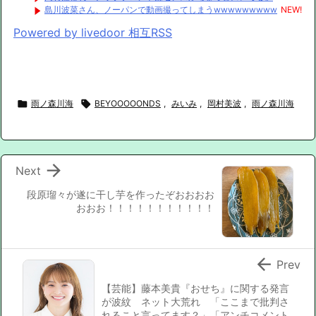
島川波菜さん、ノーパンで動画撮ってしまうwwwwwwwww
NEW!
Powered by livedoor 相互RSS

雨ノ森川海

BEYOOOOONDS
,
みいみ
,
岡村美波
,
雨ノ森川海

Next
段原瑠々が遂に干し芋を作ったぞおおおお
おおお！！！！！！！！！！！

Prev
【芸能】藤本美貴『おせち』に関する発言
が波紋 ネット大荒れ 「ここまで批判さ
れること言ってます？」「アンチコメント