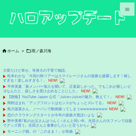


メニュ

サイド

ホーム
>

雨ノ森川海

前へ

大変だけど幸せ。等身大の子育て物語。
次へ
松本わかな「今回の秋ツアーはスマイレージさんの楽曲も披露します！嬉し
すぎる！楽しみすぎる！」
NEW!

平井美葉「新メンバー加入を聞いて、正直寂しかった、でもこれが新しいビ
検索
ヨなんだと、寂しさを受け止めることにした」
NEW!
【朗報】YouTube Japan 公式「Juice=Juiceの魅力、教えて！」
NEW!
岡村ほまれ「アップフロントはセンスがちょっとズレてる」
NEW!
島川波菜さん、ノーパンで動画撮ってしまうwwwwwwwww
NEW!
恋のクラウチングスタートが今年の楽曲大賞ぽいよな
野中美希｢私のお父さんはつんく♂さんと同い年。生田さんの大ファンで自腹
でグッズ買う。生田さんと食事がしたいと言うから｣
モーニング娘。の「このまま！」が良曲