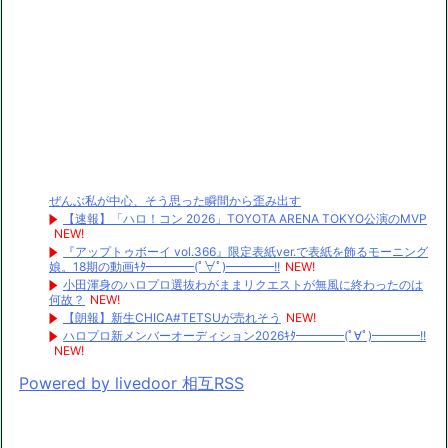
ぜんぶ私が中心、そう思った瞬間から歪み出す
【速報】「ハロ！コン 2026」TOYOTA ARENA TOKYO公演のMVP
NEW!
『アップトゥボーイ vol.366』限定表紙ver.で表紙を飾るモーニング
娘。18期の動画ｷﾀ━━━━(ﾟ∀ﾟ)━━━━!!
NEW!
小田渾身のハロプロ選抜わがままリクエストが無風に終わったのは
何故？
NEW!
【朗報】新生CHICA#TETSUが売れそう
NEW!
ハロプロ新メンバーオーディション2026ｷﾀ━━━━(ﾟ∀ﾟ)━━━━!!
NEW!
Powered by livedoor 相互RSS