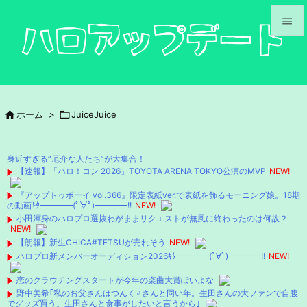


メニュ

サイド

ホーム
>

JuiceJuice

前へ

身近すぎる“厄介な人たち”が大集合！
次へ
【速報】「ハロ！コン 2026」TOYOTA ARENA TOKYO公演のMVP
NEW!

『アップトゥボーイ vol.366』限定表紙ver.で表紙を飾るモーニング娘。18期
検索
の動画ｷﾀ━━━━(ﾟ∀ﾟ)━━━━!!
NEW!
小田渾身のハロプロ選抜わがままリクエストが無風に終わったのは何故？
NEW!
【朗報】新生CHICA#TETSUが売れそう
NEW!
ハロプロ新メンバーオーディション2026ｷﾀ━━━━(ﾟ∀ﾟ)━━━━!!
NEW!
恋のクラウチングスタートが今年の楽曲大賞ぽいよな
野中美希｢私のお父さんはつんく♂さんと同い年。生田さんの大ファンで自腹
でグッズ買う。生田さんと食事がしたいと言うから｣