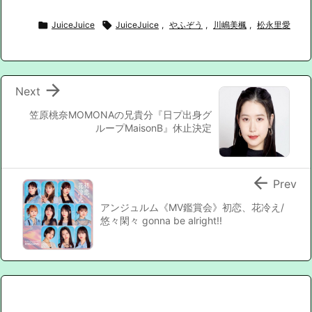

JuiceJuice

JuiceJuice
,
やふぞう
,
川嶋美楓
,
松永里愛

Next
笠原桃奈MOMONAの兄貴分『日プ出身グ
ループMaisonB』休止決定

Prev
アンジュルム《MV鑑賞会》初恋、花冷え/
悠々閑々 gonna be alright!!