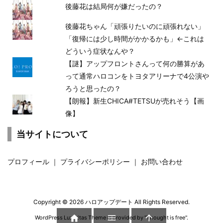
後藤花は結局何が嫌だったの？
後藤花ちゃん「頑張りたいのに頑張れない」
「復帰には少し時間がかかるかも」←これは
どういう症状なんや？
【謎】アップフロントさんって何の勝算があ
って通常ハロコンをトヨタアリーナで4公演や
ろうと思ったの？
【朗報】新生CHICA#TETSUが売れそう【画
像】
当サイトについて
プロフィール
｜
プライバシーポリシー
｜
お問い合わせ
Copyright ©
2026
ハロアップデート
All Rights Reserved.



WordPress Luxeritas Theme is provided by "
Thought is free
".