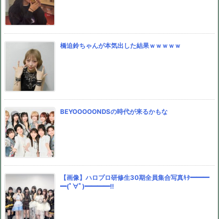
橋迫鈴ちゃんが本気出した結果ｗｗｗｗｗ
BEYOOOOONDSの時代が来るかもな
【画像】ハロプロ研修生30期全員集合写真ｷﾀ━━━
━(ﾟ∀ﾟ)━━━━!!