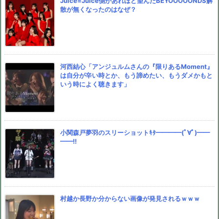
Juice=Juice側があれほど望んだBEYOOOOONDS解
散が無くなったのはなぜ？
河西結心「アンジュルムさんの『限りあるMoment』
は自分が辛い時とか、もう諦めたい、もうダメかもと
いう時によく聴きます」
小関森戸夢羽のスリーショットｷﾀ━━━━(ﾟ∀ﾟ)━━
━━!!
村越か長野か分からない画像が発見されるｗｗｗ