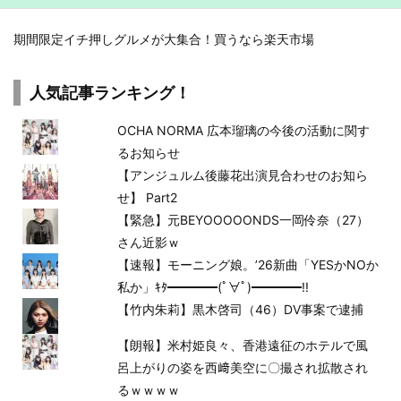
期間限定イチ押しグルメが大集合！買うなら楽天市場
人気記事ランキング！
OCHA NORMA 広本瑠璃の今後の活動に関す
るお知らせ
【アンジュルム後藤花出演見合わせのお知ら
せ】 Part2
【緊急】元BEYOOOOONDS一岡伶奈（27）
さん近影ｗ
【速報】モーニング娘。’26新曲「YESかNOか
私か」ｷﾀ━━━━(ﾟ∀ﾟ)━━━━!!
【竹内朱莉】黒木啓司（46）DV事案で逮捕
【朗報】米村姫良々、香港遠征のホテルで風
呂上がりの姿を西﨑美空に〇撮され拡散され
るｗｗｗｗ