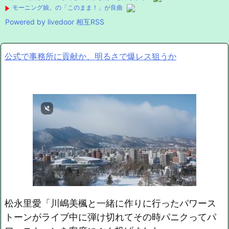
モーニング娘。の「このまま！」が良曲
Powered by livedoor 相互RSS
公式で事務所に貢献か、明るさで爆レス狙うか
松永里愛「川嶋美楓と一緒に作りに行ったパワース
トーンがライブ中に弾け切れてその時パニクってパ