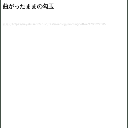
曲がったままの勾玉
引用元:https://hayabusa3.2ch.sc/test/read.cgi/morningcoffee/1730722585