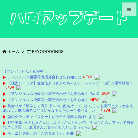


メニュ

サイド

ホーム
>

BEYOOOOONDS

前へ

【マンガ】ぜんぶ私が中心
次へ
アンジュルム後藤花出演見合わせのお知らせ
NEW!
【強火ハロヲタ】佐藤佳奈（さかなちゃん）、レインボー池田と電撃結婚！

NEW!
検索
【アンジュルム後藤花出演見合わせのお知らせ】 Part2
NEW!
【アンジュルム後藤花出演見合わせのお知らせ】
NEW!
島倉りか「留学して海外行くのに何も持っていかなくても携帯とクレカさえ
あれば大抵の国ではどうにかなるんだなーと知りました」
NEW!
恋のクラウチングスタートが今年の楽曲大賞ぽいよな
野中美希｢私のお父さんはつんく♂さんと同い年。生田さんの大ファンで自腹
でグッズ買う。生田さんと食事がしたいと言うから｣
モーニング娘。の「このまま！」が良曲