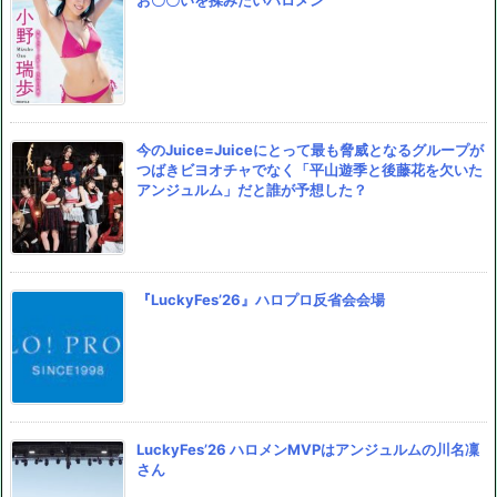
今のJuice=Juiceにとって最も脅威となるグループが
つばきビヨオチャでなく「平山遊季と後藤花を欠いた
アンジュルム」だと誰が予想した？
『LuckyFes’26』ハロプロ反省会会場
LuckyFes’26 ハロメンMVPはアンジュルムの川名凜
さん