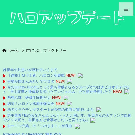


メニュ

サイド

ホーム
>

こぶしファクトリー

前へ

好青年の片思いが壊れていくまで
次へ
【速報】M-1王者、ハロコン初参戦
NEW!
伊勢が肉まんみたいでワロタ
NEW!

今のJuice=Juiceにとって最も脅威となるグループがつばきビヨオチャでな
検索
く「平山遊季と後藤花を欠いたアンジュルム」だと誰が予想した？
NEW!
西村乙輝「研修生同期だよ
NEW!
納涼！ハロメン水着画像大会
NEW!
恋のクラウチングスタートが今年の楽曲大賞ぽいよな
野中美希｢私のお父さんはつんく♂さんと同い年。生田さんの大ファンで自腹
でグッズ買う。生田さんと食事がしたいと言うから｣
モーニング娘。の「このまま！」が良曲
Powered by livedoor 相互RSS