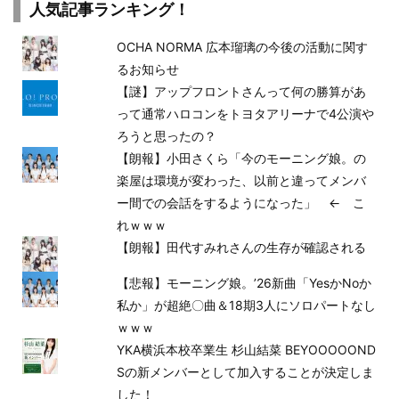
人気記事ランキング！
OCHA NORMA 広本瑠璃の今後の活動に関す
るお知らせ
【謎】アップフロントさんって何の勝算があ
って通常ハロコンをトヨタアリーナで4公演や
ろうと思ったの？
【朗報】小田さくら「今のモーニング娘。の
楽屋は環境が変わった、以前と違ってメンバ
ー間での会話をするようになった」 ← こ
れｗｗｗ
【朗報】田代すみれさんの生存が確認される
【悲報】モーニング娘。’26新曲「YesかNoか
私か」が超絶〇曲＆18期3人にソロパートなし
ｗｗｗ
YKA横浜本校卒業生 杉山結菜 BEYOOOOOND
Sの新メンバーとして加入することが決定しま
した！