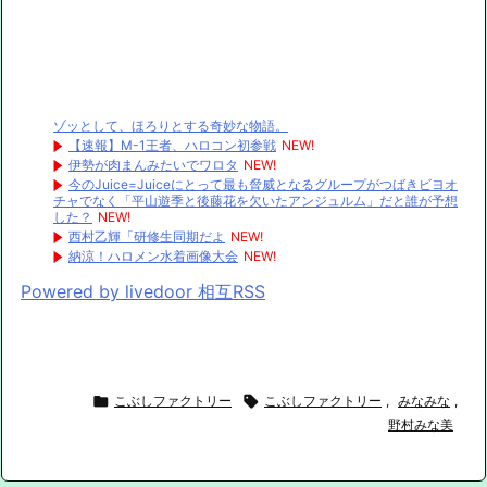
ゾッとして、ほろりとする奇妙な物語。
【速報】M-1王者、ハロコン初参戦
NEW!
伊勢が肉まんみたいでワロタ
NEW!
今のJuice=Juiceにとって最も脅威となるグループがつばきビヨオ
チャでなく「平山遊季と後藤花を欠いたアンジュルム」だと誰が予想
した？
NEW!
西村乙輝「研修生同期だよ
NEW!
納涼！ハロメン水着画像大会
NEW!
Powered by livedoor 相互RSS

こぶしファクトリー

こぶしファクトリー
,
みなみな
,
野村みな美